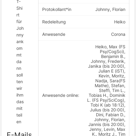
T-
Shi
Protokollant*in
Johnny, Florian
rt
für
Redeleitung
Heiko
Joh
Anwesende
Corona
nny
ank
Heiko, Max (FS
om
Psy/CogSci),
mt
Benjamin B.,
Johnny, Frederik,
da
Janika (bis 20:00),
nn
Julian E (iST),
soll
Kevin, Moritz,
Nadja, Sara(FS
ten
Mathe), Stefan,
wir
Steffi, Tim L.,
ihm
Anwesende online:
Tobias H., Dominik
L. (FS Psy/SciCog),
das
Tobi K (ab 18:12),
mit
Julius (bis 20:00),
Dini, Fabian D.,
teil
Johnny, Florian,
en
Jannis (bis 20:00),
Jenny, Levin, Max
E-Mails
K., Moritz J., Tim