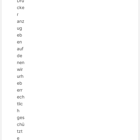
Dru
cke
r
anz
ug
eb
en
auf
de
nen
wir
urh
eb
err
ech
tlic
h
ges
chü
tzt
e