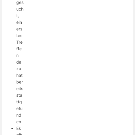
ges
uch
t,
ein
ers
tes
Tre
ffe
n
da
zu
hat
ber
eits
sta
ttg
efu
nd
en
Es
gib