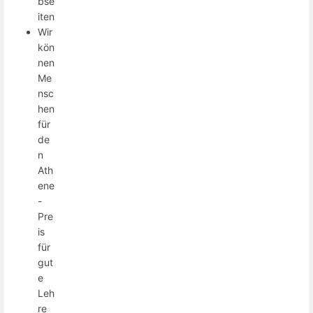
bse
iten
Wir
kön
nen
Me
nsc
hen
für
de
n
Ath
ene
-
Pre
is
für
gut
e
Leh
re