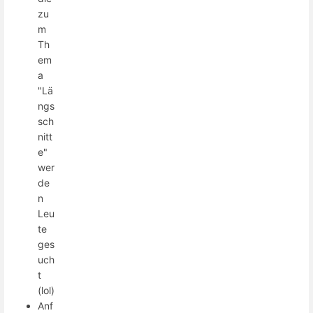
zu
m
Th
em
a
"Lä
ngs
sch
nitt
e"
wer
de
n
Leu
te
ges
uch
t
(lol)
Anf