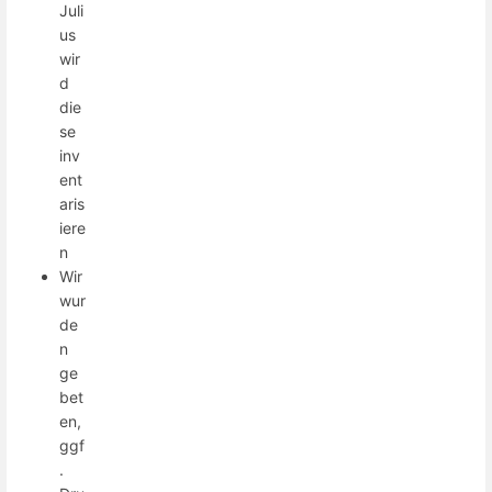
Juli
us
wir
d
die
se
inv
ent
aris
iere
n
Wir
wur
de
n
ge
bet
en,
ggf
.