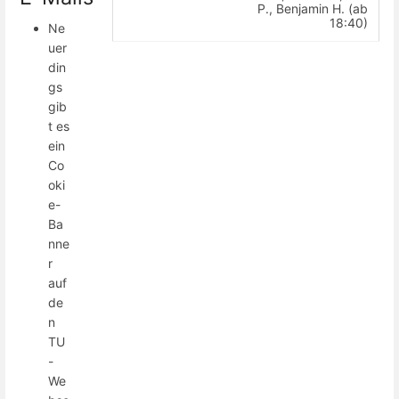
P., Benjamin H. (ab
18:40)
Ne
uer
din
gs
gib
t es
ein
Co
oki
e-
Ba
nne
r
auf
de
n
TU
-
We