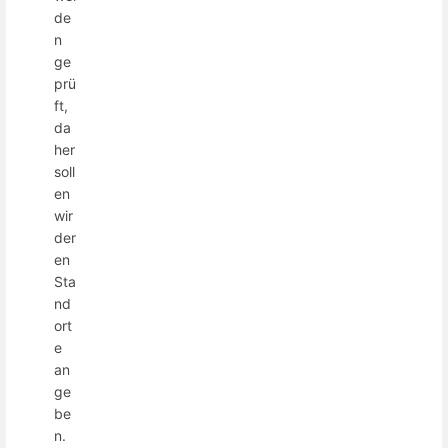
de
n
ge
prü
ft,
da
her
soll
en
wir
der
en
Sta
nd
ort
e
an
ge
be
n.