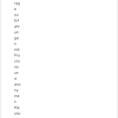
rag
e
zu
Erf
ahr
un
ge
n
mit
Pro
cto
rio
un
d
ano
ny
me
n
Kla
usu