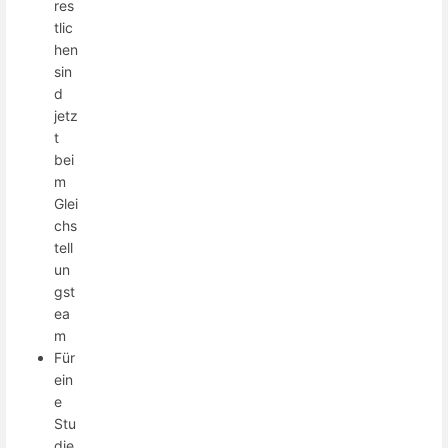
res
tlic
hen
sin
d
jetz
t
bei
m
Glei
chs
tell
un
gst
ea
m
Für
ein
e
Stu
die