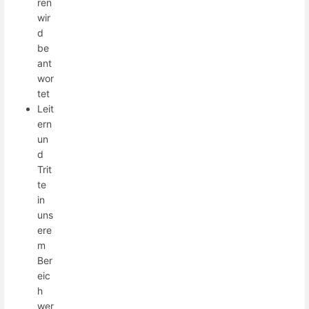
ren
wir
d
be
ant
wor
tet
Leit
ern
un
d
Trit
te
in
uns
ere
m
Ber
eic
h
wer