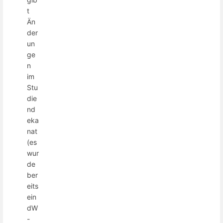
t
Än
der
un
ge
n
im
Stu
die
nd
eka
nat
(es
wur
de
ber
eits
ein
dW
-