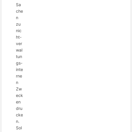
Sa
che
n
zu
nic
ht-
ver
wal
tun
gs-
inte
rne
n
Zw
eck
en
dru
cke
n.
Sol