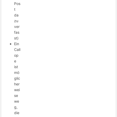
Pos
t
da
zu
ver
fas
st)
Ein
Call
op
e
ist
mö
glic
her
wei
se
we
g,
die