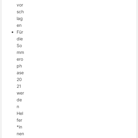
vor
sch
lag
en
Für
die
So
mm
ero
ph
ase
20
21
wer
de
n
Hel
fer
*in
nen