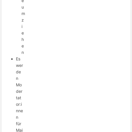
e
u
m
z
i
e
h
e
n
Es
wer
de
n
Mo
der
tat
or:i
nne
n
für
Mai