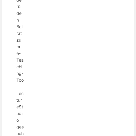
für
de
n
Bei
rat
zu
m
e-
Tea
chi
ng-
Too
l
Lec
tur
eSt
udi
o
ges
uch