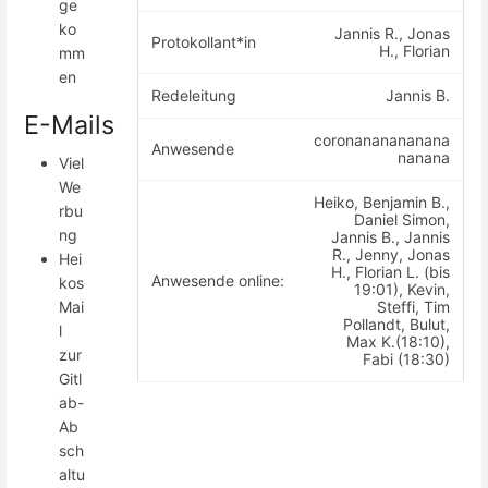
ge
ko
Jannis R., Jonas
Protokollant*in
H., Florian
mm
en
Redeleitung
Jannis B.
E-Mails
coronananananana
Anwesende
nanana
Viel
We
Heiko, Benjamin B.,
rbu
Daniel Simon,
ng
Jannis B., Jannis
R., Jenny, Jonas
Hei
H., Florian L. (bis
Anwesende online:
kos
19:01), Kevin,
Steffi, Tim
Mai
Pollandt, Bulut,
l
Max K.(18:10),
zur
Fabi (18:30)
Gitl
ab-
Ab
sch
altu