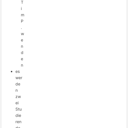
T
i
m
P
.
w
e
n
d
e
n
es
wer
de
n
zw
ei
Stu
die
ren
de