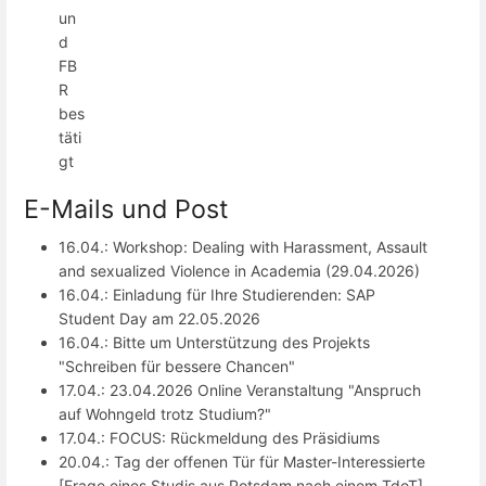
un
d
FB
R
bes
täti
gt
E-Mails und Post
16.04.: Workshop: Dealing with Harassment, Assault
and sexualized Violence in Academia (29.04.2026)
16.04.: Einladung für Ihre Studierenden: SAP
Student Day am 22.05.2026
16.04.: Bitte um Unterstützung des Projekts
"Schreiben für bessere Chancen"
17.04.: 23.04.2026 Online Veranstaltung "Anspruch
auf Wohngeld trotz Studium?"
17.04.: FOCUS: Rückmeldung des Präsidiums
20.04.: Tag der offenen Tür für Master-Interessierte
[Frage eines Studis aus Potsdam nach einem TdoT]