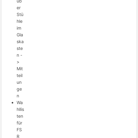
üb
er
Stü
hle
im
Gla
ska
ste
n -
>
Mit
teil
un
ge
n
Wa
hllis
ten
für
FS
R