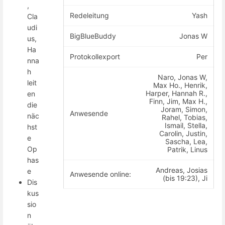
,
Redeleitung
Yash
Cla
udi
BigBlueBuddy
Jonas W
us,
Ha
Protokollexport
Per
nna
h
Naro, Jonas W,
leit
Max Ho., Henrik,
Harper, Hannah R.,
en
Finn, Jim, Max H.,
die
Joram, Simon,
Anwesende
näc
Rahel, Tobias,
Ismail, Stella,
hst
Carolin, Justin,
e
Sascha, Lea,
Op
Patrik, Linus
has
Andreas, Josias
e
Anwesende online:
(bis 19:23), Ji
Dis
kus
sio
n