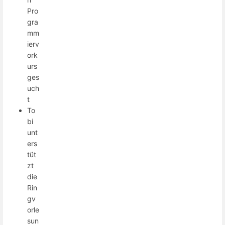
Pro
gra
mm
ierv
ork
urs
ges
uch
t
To
bi
unt
ers
tüt
zt
die
Rin
gv
orle
sun