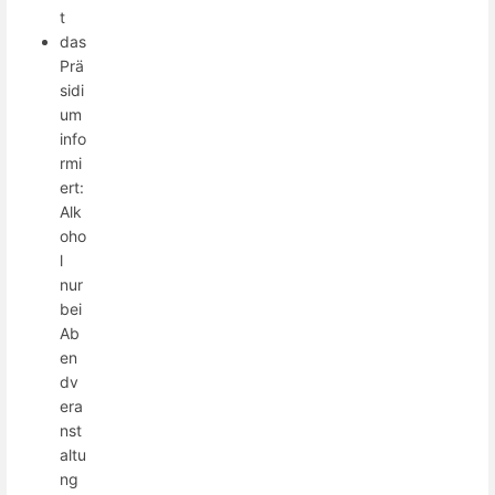
t
das
Prä
sidi
um
info
rmi
ert:
Alk
oho
l
nur
bei
Ab
en
dv
era
nst
altu
ng