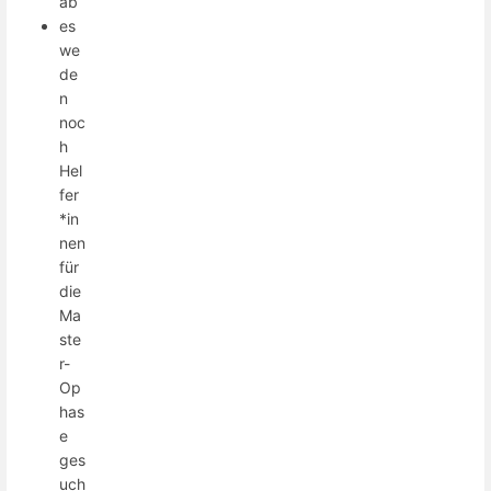
ab
es
we
de
n
noc
h
Hel
fer
*in
nen
für
die
Ma
ste
r-
Op
has
e
ges
uch