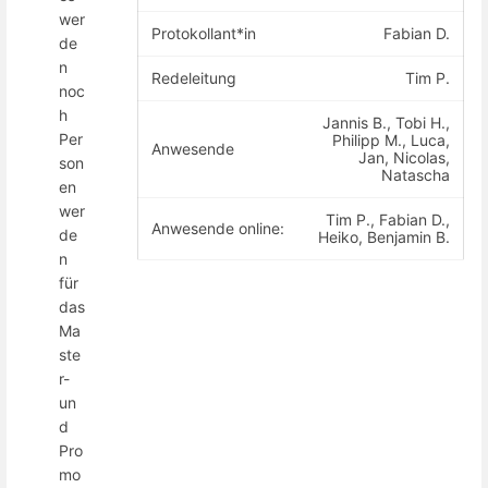
wer
Protokollant*in
Fabian D.
de
n
Redeleitung
Tim P.
noc
h
Jannis B., Tobi H.,
Per
Philipp M., Luca,
Anwesende
Jan, Nicolas,
son
Natascha
en
wer
Tim P., Fabian D.,
Anwesende online:
de
Heiko, Benjamin B.
n
für
das
Ma
ste
r-
un
d
Pro
mo