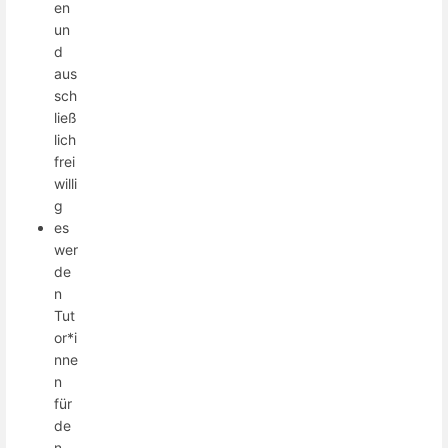
en
un
d
aus
sch
ließ
lich
frei
willi
g
es
wer
de
n
Tut
or*i
nne
n
für
de
n