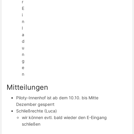
r
E
i
n
l
a
d
u
n
g
e
n
Mitteilungen
Piloty-Innenhof ist ab dem 10.10. bis Mitte
Dezember gesperrt
Schließrechte (Luca)
wir können evtl. bald wieder den E-Eingang
schließen