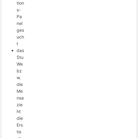
tion
s-
Pa
nel
ges
uch
t
das
Stu
We
bz
w.
die
Me
nsa
zie
ht
die
Ers
tis