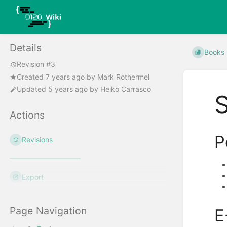
Details
Books
Revision #3
Created
7 years ago
by
Mark Rothermel
Updated
5 years ago
by
Heiko Carrasco
Actions
P
Revisions
Export
Page Navigation
E