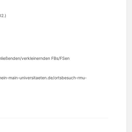
02.)
schließenden/verkleinernden FBs/FSen
ein-main-universitaeten.de/ortsbesuch-rmu-