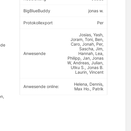
BigBlueBuddy
jonas w.
Protokollexport
Per
Josias, Yash,
Joram, Toni, Ben,
Caro, Jonah, Per,
nde
Sascha, Jim,
Anwesende
Hannah, Lea,
Philipp, Jan, Jonas
W, Andreas, Julian,
Utku S., Jonas B.
Laurin, Vincent
Helena, Dennis,
Anwesende online:
Max Ho., Patrik
en,