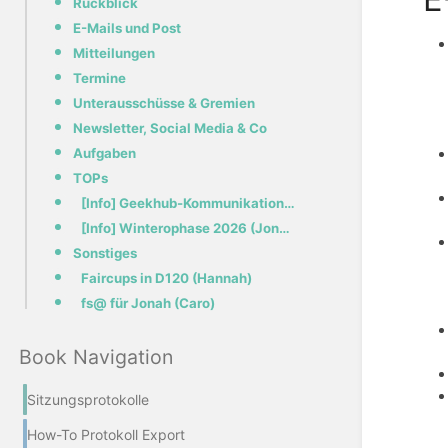
Rückblick
E-Mails und Post
Mitteilungen
Termine
Unterausschüsse & Gremien
Newsletter, Social Media & Co
Aufgaben
TOPs
[Info] Geekhub-Kommunikationskanal 2: Electric Boogaloo (Joram)
[Info] Winterophase 2026 (Jonas)
Sonstiges
Faircups in D120 (Hannah)
fs@ für Jonah (Caro)
Book Navigation
Sitzungsprotokolle
How-To Protokoll Export