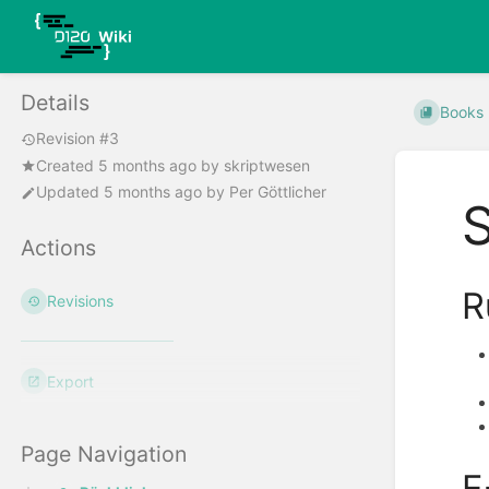
Details
Books
Revision #3
Created
5 months ago
by
skriptwesen
Updated
5 months ago
by
Per Göttlicher
Actions
R
Revisions
Export
Page Navigation
E