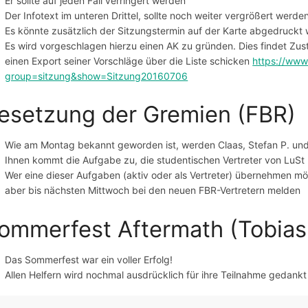
Er sollte auf jeden Fall verringert werden
Der Infotext im unteren Drittel, sollte noch weiter vergrößert werden
Es könnte zusätzlich der Sitzungstermin auf der Karte abgedruckt
Es wird vorgeschlagen hierzu einen AK zu gründen. Dies findet Zu
einen Export seiner Vorschläge über die Liste schicken
https://www
group=sitzung&show=Sitzung20160706
esetzung der Gremien (FBR)
Wie am Montag bekannt geworden ist, werden Claas, Stefan P. und
Ihnen kommt die Aufgabe zu, die studentischen Vertreter von LuS
Wer eine dieser Aufgaben (aktiv oder als Vertreter) übernehmen mö
aber bis nächsten Mittwoch bei den neuen FBR-Vertretern melden
ommerfest Aftermath (Tobias
Das Sommerfest war ein voller Erfolg!
Allen Helfern wird nochmal ausdrücklich für ihre Teilnahme gedankt