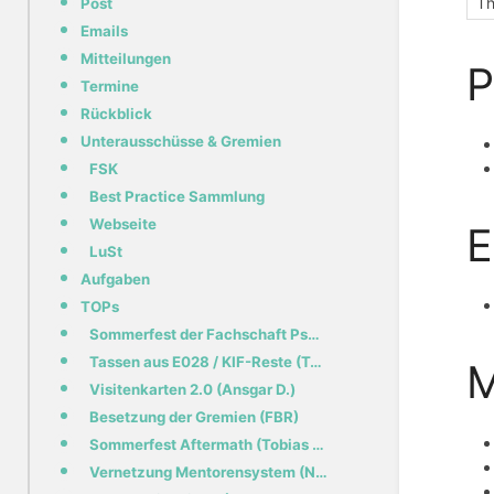
Th
Post
Emails
Mitteilungen
P
Termine
Rückblick
Unterausschüsse & Gremien
FSK
Best Practice Sammlung
Webseite
E
LuSt
Aufgaben
TOPs
Sommerfest der Fachschaft Psychologie (fs@)
Tassen aus E028 / KIF-Reste (Tobias H.)
M
Visitenkarten 2.0 (Ansgar D.)
Besetzung der Gremien (FBR)
Sommerfest Aftermath (Tobias H.)
Vernetzung Mentorensystem (Nicole)