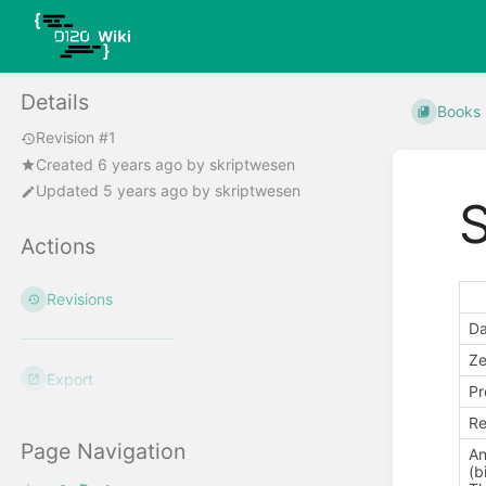
Details
Books
Revision #1
Created
6 years ago
by
skriptwesen
Updated
5 years ago
by
skriptwesen
Actions
Revisions
Da
Ze
Export
Pr
Re
Page Navigation
An
(b