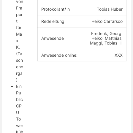
von
Fra
Protokollant*in
Tobias Huber
por
t
Redeleitung
Heiko Carrarsco
für
Frederik, Georg,
Ma
Anwesende
Heiko, Matthias,
x
Maggi, Tobias H.
K.
(Ta
Anwesende online:
XXX
sch
eno
rga
)
Ein
Pu
blic
CP
U
To
wer
küh