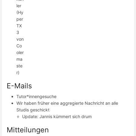
ler
(Hy
per
TX
3
von
Co
oler
ma
ste
r)
E-Mails
Tutor*innengesuche
Wir haben früher eine aggregierte Nachricht an alle
Studis geschickt
Update: Jannis kümmert sich drum
Mitteilungen