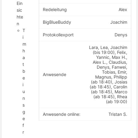
Ein
Redeleitung
Alex
sic
hte
BigBlueBuddy
Joachim
n
T
Protokollexport
Denys
i
m
Lara, Lea, Joachim
h
(bis 19:00), Felix,
Yannic, Max H.,
a
Alex L., Claudius,
t
Denys, Fanwei,
b
Tobias, Emir,
Anwesende
Magnus, Philipp
e
(ab 18:40), Josias
i
(ab 18:45), Carolin
u
(ab 18:45), Marco
(ab 18:45), Rhea
n
(ab 19:00)
s
g
Anwesende online:
Tristan S.
e
f
r