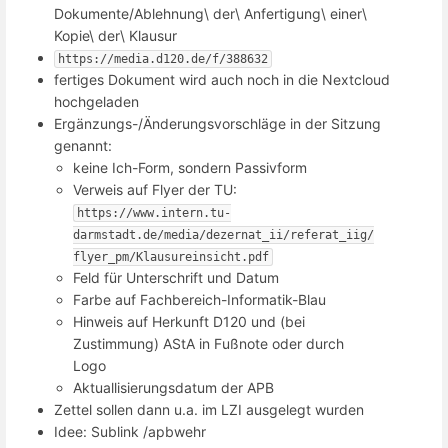
Dokumente/Ablehnung\ der\ Anfertigung\ einer\
Kopie\ der\ Klausur
https://media.d120.de/f/388632
fertiges Dokument wird auch noch in die Nextcloud
hochgeladen
Ergänzungs-/Änderungsvorschläge in der Sitzung
genannt:
keine Ich-Form, sondern Passivform
Verweis auf Flyer der TU:
https://www.intern.tu-
darmstadt.de/media/dezernat_ii/referat_iig/
flyer_pm/Klausureinsicht.pdf
Feld für Unterschrift und Datum
Farbe auf Fachbereich-Informatik-Blau
Hinweis auf Herkunft D120 und (bei
Zustimmung) AStA in Fußnote oder durch
Logo
Aktuallisierungsdatum der APB
Zettel sollen dann u.a. im LZI ausgelegt wurden
Idee: Sublink /apbwehr