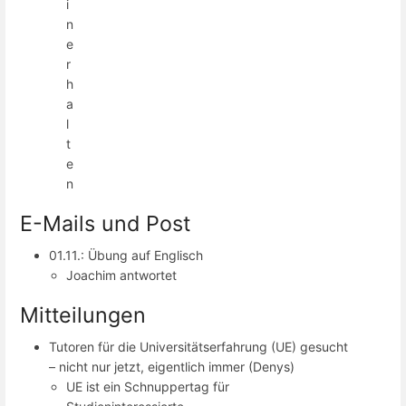
i
n
e
r
h
a
l
t
e
n
E-Mails und Post
01.11.: Übung auf Englisch
Joachim antwortet
Mitteilungen
Tutoren für die Universitätserfahrung (UE) gesucht
– nicht nur jetzt, eigentlich immer (Denys)
UE ist ein Schnuppertag für