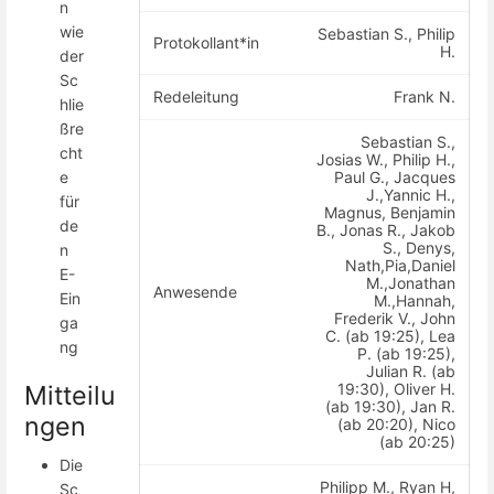
n
wie
Sebastian S., Philip
Protokollant*in
H.
der
Sc
Redeleitung
Frank N.
hlie
ßre
Sebastian S.,
cht
Josias W., Philip H.,
Paul G., Jacques
e
J.,Yannic H.,
für
Magnus, Benjamin
de
B., Jonas R., Jakob
S., Denys,
n
Nath,Pia,Daniel
E-
M.,Jonathan
Anwesende
Ein
M.,Hannah,
Frederik V., John
ga
C. (ab 19:25), Lea
ng
P. (ab 19:25),
Julian R. (ab
19:30), Oliver H.
Mitteilu
(ab 19:30), Jan R.
ngen
(ab 20:20), Nico
(ab 20:25)
Die
Philipp M., Ryan H,
Sc