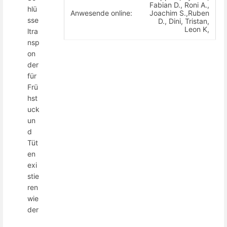
Fabian D., Roni A.,
hlü
Anwesende online:
Joachim S.,Ruben
sse
D., Dini, Tristan,
Leon K,
ltra
nsp
on
der
für
Frü
hst
uck
un
d
Tüt
en
exi
stie
ren
wie
der