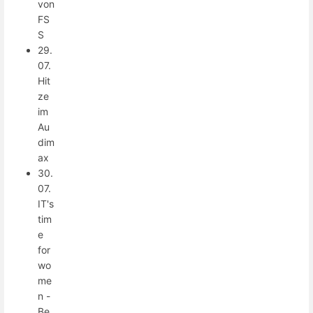
von
FS
S
29.
07.
Hit
ze
im
Au
dim
ax
30.
07.
IT's
tim
e
for
wo
me
n -
Be