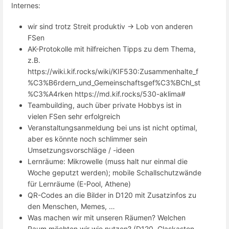
Internes:
wir sind trotz Streit produktiv -> Lob von anderen
FSen
AK-Protokolle mit hilfreichen Tipps zu dem Thema,
z.B.
https://wiki.kif.rocks/wiki/KIF530:Zusammenhalte_f
%C3%B6rdern_und_Gemeinschaftsgef%C3%BChl_st
%C3%A4rken https://md.kif.rocks/530-aklima#
Teambuilding, auch über private Hobbys ist in
vielen FSen sehr erfolgreich
Veranstaltungsanmeldung bei uns ist nicht optimal,
aber es könnte noch schlimmer sein
Umsetzungsvorschläge / -ideen
Lernräume: Mikrowelle (muss halt nur einmal die
Woche geputzt werden); mobile Schallschutzwände
für Lernräume (E-Pool, Athene)
QR-Codes an die Bilder in D120 mit Zusatzinfos zu
den Menschen, Memes, …
Was machen wir mit unseren Räumen? Welchen
Raum möchten wir wie nutzen? (D120, Glaskasten,