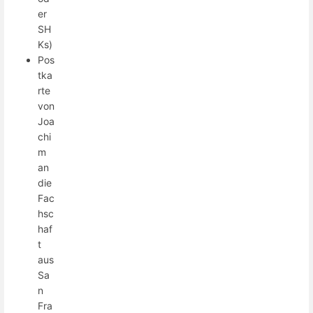
er
SH
Ks)
Pos
tka
rte
von
Joa
chi
m
an
die
Fac
hsc
haf
t
aus
Sa
n
Fra