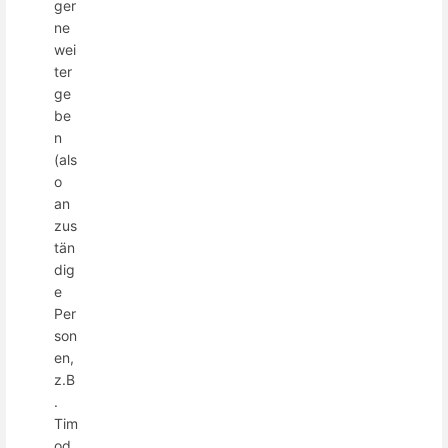
ger
ne
wei
ter
ge
be
n
(als
o
an
zus
tän
dig
e
Per
son
en,
z.B
.
Tim
od