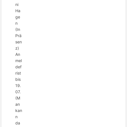
ni
Ha
ge
n
(In
Prä
sen
z)
An
mel
def
rist
bis
19.
07.
(M
an
kan
n
da