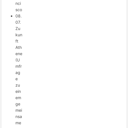
nci
sco
08.
07.
Zu
kun
ft
Ath
ene
(U
mfr
ag
e
zu
ein
em
ge
mei
nsa
me