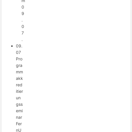
m
0
9
.
0
7
.
09.
07
Pro
gra
mm
akk
red
itier
un
gss
emi
nar
Fer
nU