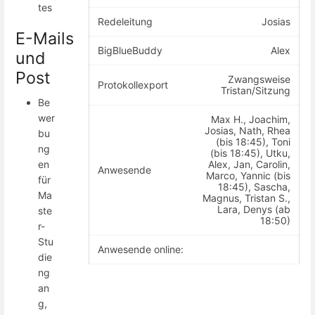
tes
Redeleitung
Josias
E-Mails
BigBlueBuddy
Alex
und
Post
Zwangsweise
Protokollexport
Tristan/Sitzung
Be
wer
Max H., Joachim,
Josias, Nath, Rhea
bu
(bis 18:45), Toni
ng
(bis 18:45), Utku,
Alex, Jan, Carolin,
en
Anwesende
Marco, Yannic (bis
für
18:45), Sascha,
Ma
Magnus, Tristan S.,
Lara, Denys (ab
ste
18:50)
r-
Stu
Anwesende online:
die
ng
an
g,