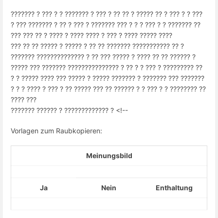
??????? ? ??? ? ? ??????? ? ??? ? ?? ?? ? ????? ?? ? ??? ? ? ???
? ??? ??????? ? ?? ? ??? ? ??????? ??? ? ? ? ??? ? ? ??????? ??
??? ??? ?? ? ???? ? ???? ???? ? ??? ? ???? ????? ????
??? ?? ?? ????? ? ????? ? ?? ?? ??????? ??????????? ?? ?
??????? ?????????????? ? ?? ??? ????? ? ???? ?? ?? ?????? ?
????? ??? ??????? ??????????????? ? ?? ? ? ??? ? ????????? ??
? ? ????? ???? ??? ????? ? ????? ??????? ? ??????? ??? ???????
? ? ? ???? ? ??? ? ?? ????? ??? ?? ?????? ? ? ??? ? ? ???????? ??
???? ???
??????? ?????? ? ????????????? ? <!--
Vorlagen zum Raubkopieren:
Meinungsbild
Ja
Nein
Enthaltung