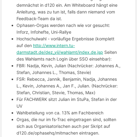
demnächst in d120 ein. Am Whiteboard hängt eine
Anleitung, was zu tun ist, falls dann niemand vom
Feedback-Team da ist.
Ophasen-Orgas werden nach wie vor gesucht:
Inforz, Infohefte, Uni-Rallye
Hochschulwahl - vorläufige Ergebnisse (komplett
auf den
http://www.intern.tu-
darmstadt.de/dez_vii/wahlamt/index.de.jsp
Seiten
des Wahlamts nach Login über SSO einsehbar):
FBR: Nadja, Kevin, Julian (Nachrücker: Johannes A.,
Stefan, Johannes L., Thomas, Stevie)
FSR: Rebecca, Jannik, Benjamin, Nadja, Johannes
L., Kevin, Johannes A., Jan F., Julian. (Nachrücker:
Stefan, Christian, Stevie, Thomas, Max)
Für FACHWERK sitzt Julian im StuPa, Stefan in der
UV
Wahlbeteilung von ca. 13% am Fachbereich
Orgas, die nur im fs-Trac eingetragen sind, sollten
sich aus Organisatorischen auch per Skript auf
d120.de/ophasehq/mitmachen eintragen.