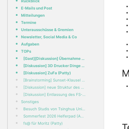
Rückblick
E-Mails und Post
Mitteilungen
Termine
Unterausschüsse & Gremien
Newsletter, Social Media & Co
Aufgaben
TOPs
[Gast][Diskussion] Übernahme Wahlwerbekosten "ToleranzUnd_DemokratieA" und "Aktive Fachschaft D120"
[Diskussion] 3D Drucker Dinge & kleine Einführung (Patty)
M
[Diskussion] ZuFa (Patty)
[Brainstorming] Sunset-Klausel (Patty)
[Diskussion] neue Struktur des Beschlussbuchs (Daniel)
[Diskussion] Entlassung des FS-Referats (Daniel)
Sonstiges
Besuch Studis von Tsinghua University (Peking, CN) (Patty)
Sommerfest 2026 Helferpad (Andreas)
fs@ für Moritz (Patty)
T