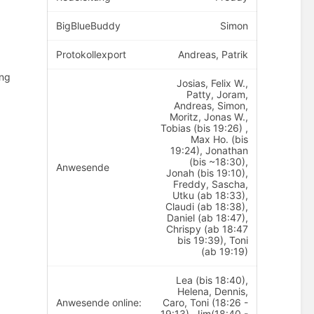
BigBlueBuddy
Simon
Protokollexport
Andreas, Patrik
ung
Josias, Felix W.,
Patty, Joram,
Andreas, Simon,
Moritz, Jonas W.,
Tobias (bis 19:26) ,
Max Ho. (bis
19:24), Jonathan
(bis ~18:30),
Anwesende
Jonah (bis 19:10),
Freddy, Sascha,
Utku (ab 18:33),
Claudi (ab 18:38),
Daniel (ab 18:47),
Chrispy (ab 18:47
bis 19:39), Toni
(ab 19:19)
Lea (bis 18:40),
Helena, Dennis,
Anwesende online:
Caro, Toni (18:26 -
19:13), Jim(18:40 -