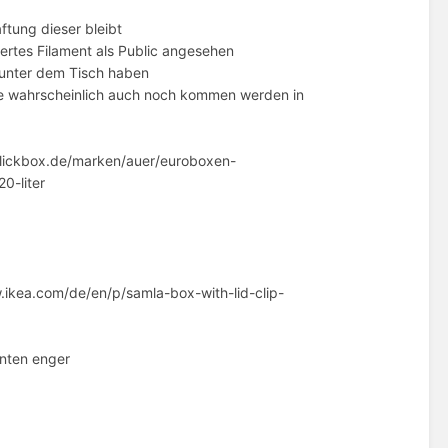
ftung dieser bleibt
kiertes Filament als Public angesehen
h unter dem Tisch haben
die wahrscheinlich auch noch kommen werden in
/clickbox.de/marken/auer/euroboxen-
0-liter
w.ikea.com/de/en/p/samla-box-with-lid-clip-
unten enger