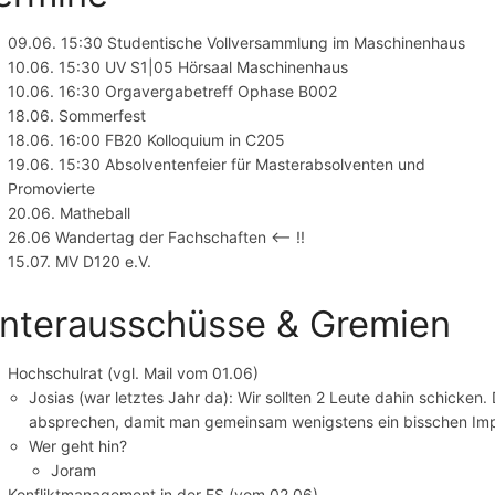
09.06. 15:30 Studentische Vollversammlung im Maschinenhaus
10.06. 15:30 UV S1|05 Hörsaal Maschinenhaus
10.06. 16:30 Orgavergabetreff Ophase B002
18.06. Sommerfest
18.06. 16:00 FB20 Kolloquium in C205
19.06. 15:30 Absolventenfeier für Masterabsolventen und
Promovierte
20.06. Matheball
26.06 Wandertag der Fachschaften <-- !!
15.07. MV D120 e.V.
nterausschüsse & Gremien
Hochschulrat (vgl. Mail vom 01.06)
Josias (war letztes Jahr da): Wir sollten 2 Leute dahin schicken.
absprechen, damit man gemeinsam wenigstens ein bisschen I
Wer geht hin?
Joram
Konfliktmanagement in der FS (vom 02.06)