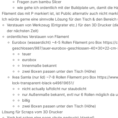
Fragen zum bambu Slicer
wie gehe ich ordentlich mit der Buildplate um, damit die Ha
Filament das mit P markiert ist, ist Public alternativ auch nicht mar
Ich würde gerne eine sinnvolle Lösung für den Tisch & den Bereic
Verstauen von Werkzeug (Entgrater etc.) für den 3D Drucker (
der nächsten Zeit)
ordentliches Verstauen von Filament
Eurobox (wasserdicht) ~4-5 Rollen Filament pro Box https:/
geschlossen/987/auer-eurobox-geschlossen-40x30x22-cm-2
teuer
eurobox
Innenmaße bekannt
zwei Boxen passen unter den Tisch (Höhe)
Ikea Samla (nur lid) ~7-8 Rollen Filament pro Box https://ww
lock-transparent-black-s49619651/
nicht actually luftdicht nur staubdicht
nur Außenmaße bekannt, evtl nur 6 Rollen möglich da 
billig
zwei Boxen passen unter den Tisch (Höhe)
Lösung für Scraps vom 3D Drucker
Yash hat schon eine poop chute gedruckt (danke!)