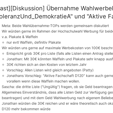
ast][Diskussion] Übernahme Wahlwerbe
oleranzUnd_DemokratieA" und "Aktive F
Meta: Beide Wahlübernahme-TOPs werden gemeinsam diskutiert
Wir würden gerne im Rahmen der Hochschulwahl Werbung für beid
v.a. Plakate & Waffeln
nur evtl Waffeln, definitiv Plakate
Wir würden uns gerne auf maximale Werbekosten von 100€ beschrän
Entspricht grob 30€ pro Liste (falls alle Listen einen Antrag stell
Jonathan: Mit 30€ könnten Waffeln und Plakate sehr knapp ausf
30€ richten sich an den Kosten von letztem Jahr
Vorschlag: Allen Listen wird gleich angeboten (Patty)
Jonathans Vorschlag: "Aktive Fachschaft D120" kann auch gerne
vorallem wenn diese Waffeln machen wollen.
Sascha: die dritte Liste ("Ungültig") fragen, ob sie Geld beantragen
Allgemeines Einverständnis, dass alle Listen Geld zur Verfügung ge
beantragen) und mit dem Geld Wahlwerbung nach eigenem Belieb
Jonathan würden die 30€ reichen und er wäre theoretisch auch oka
D120 mehr bekommen würde