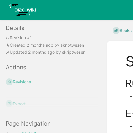
Details
Books
Revision #1
Created
2 months ago
by
skriptwesen
Updated
2 months ago
by
skriptwesen
Actions
R
Revisions
Export
E
Page Navigation