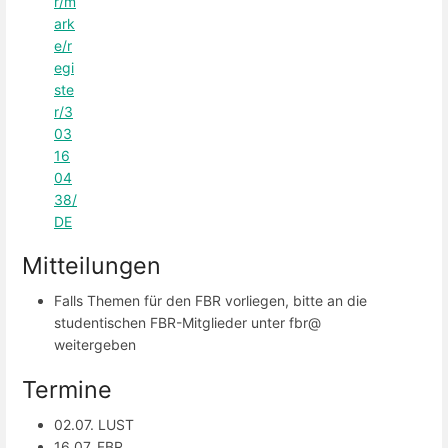
r/m
ark
e/r
egi
ste
r/3
03
16
04
38/
DE
Mitteilungen
Falls Themen für den FBR vorliegen, bitte an die
studentischen FBR-Mitglieder unter fbr@
weitergeben
Termine
02.07. LUST
16.07. FBR