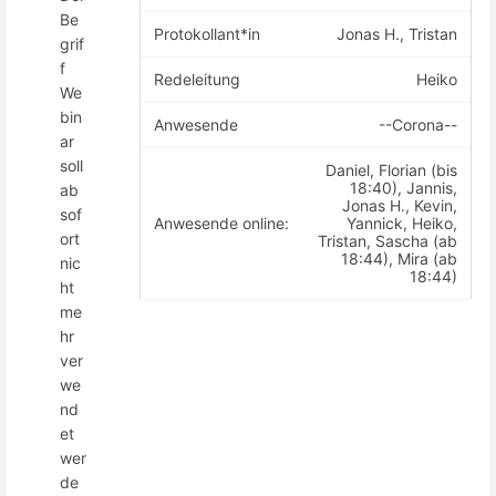
Be
Protokollant*in
Jonas H., Tristan
grif
f
Redeleitung
Heiko
We
bin
Anwesende
--Corona--
ar
soll
Daniel, Florian (bis
18:40), Jannis,
ab
Jonas H., Kevin,
sof
Anwesende online:
Yannick, Heiko,
ort
Tristan, Sascha (ab
18:44), Mira (ab
nic
18:44)
ht
me
hr
ver
we
nd
et
wer
de