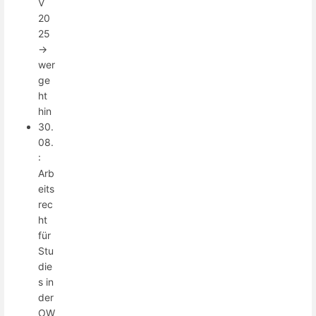
V
20
25
->
wer
ge
ht
hin
30.
08.
:
Arb
eits
rec
ht
für
Stu
die
s in
der
OW