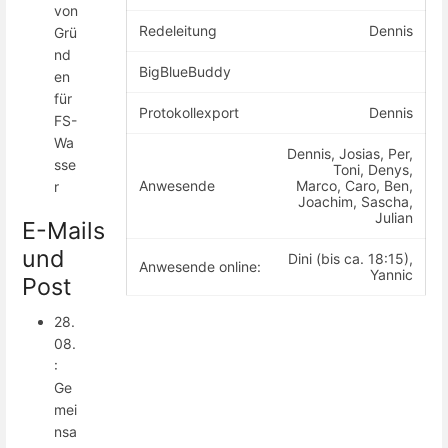
von
Redeleitung
Dennis
Grü
nd
BigBlueBuddy
en
für
Protokollexport
Dennis
FS-
Wa
Dennis, Josias, Per,
sse
Toni, Denys,
Anwesende
Marco, Caro, Ben,
r
Joachim, Sascha,
Julian
E-Mails
und
Dini (bis ca. 18:15),
Anwesende online:
Yannic
Post
28.
08.
:
Ge
mei
nsa