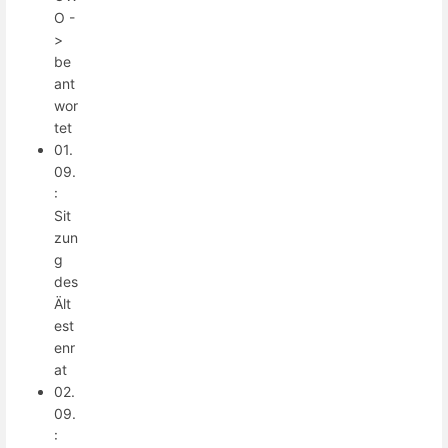
O -
>
be
ant
wor
tet
01.
09.
:
Sit
zun
g
des
Ält
est
enr
at
02.
09.
: