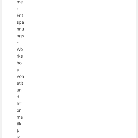
me
r
Ent
spa
nnu
ngs
-
Wo
rks
ho
p
von
etit
un
d
Inf
or
ma
tik
(a
m