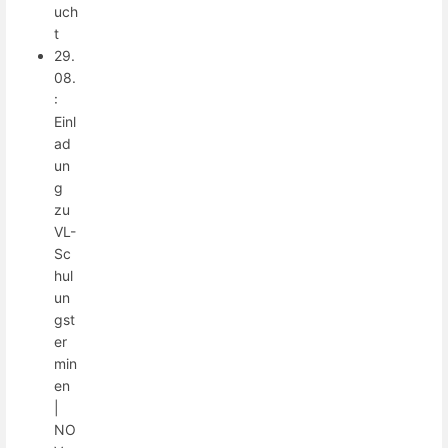
uch
t
29.
08.
:
Einl
ad
un
g
zu
VL-
Sc
hul
un
gst
er
min
en
|
NO