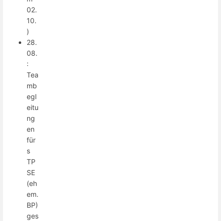
02.
10.
)
28.
08.
:
Tea
mb
egl
eitu
ng
en
für
s
TP
SE
(eh
em.
BP)
ges