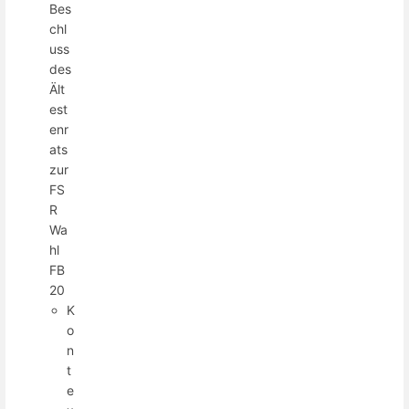
Bes
chl
uss
des
Ält
est
enr
ats
zur
FS
R
Wa
hl
FB
20
K
o
n
t
e