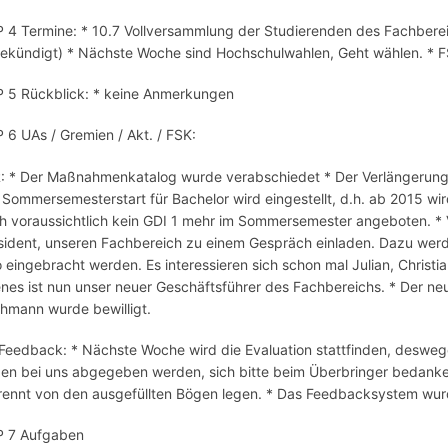
 4 Termine: * 10.7 Vollversammlung der Studierenden des Fachberei
ekündigt) * Nächste Woche sind Hochschulwahlen, Geht wählen. * FS
 5 Rückblick: * keine Anmerkungen
 6 UAs / Gremien / Akt. / FSK:
: * Der Maßnahmenkatalog wurde verabschiedet * Der Verlängerungs
 Sommersemesterstart für Bachelor wird eingestellt, d.h. ab 2015 
h voraussichtlich kein GDI 1 mehr im Sommersemester angeboten. * V
sident, unseren Fachbereich zu einem Gespräch einladen. Dazu we
o eingebracht werden. Es interessieren sich schon mal Julian, Christ
nes ist nun unser neuer Geschäftsführer des Fachbereichs. * Der ne
hmann wurde bewilligt.
Feedback: * Nächste Woche wird die Evaluation stattfinden, deswegen 
en bei uns abgegeben werden, sich bitte beim Überbringer bedanke
rennt von den ausgefüllten Bögen legen. * Das Feedbacksystem wurd
 7 Aufgaben