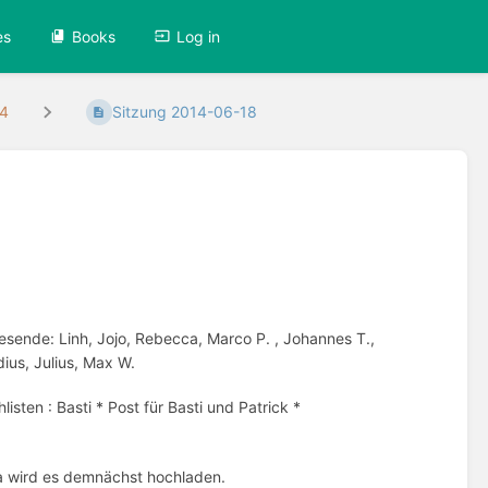
es
Books
Log in
14
Sitzung 2014-06-18
esende: Linh, Jojo, Rebecca, Marco P. , Johannes T.,
ius, Julius, Max W.
sten : Basti * Post für Basti und Patrick *
dja wird es demnächst hochladen.