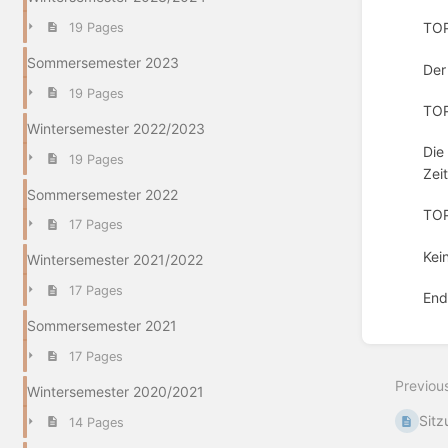
TOP
19 Pages
Sommersemester 2023
Der
19 Pages
TOP
Wintersemester 2022/2023
Die
19 Pages
Zei
Sommersemester 2022
TOP
17 Pages
Kei
Wintersemester 2021/2022
17 Pages
End
Sommersemester 2021
Enter
section
17 Pages
select
Previou
mode
Wintersemester 2020/2021
Sit
14 Pages