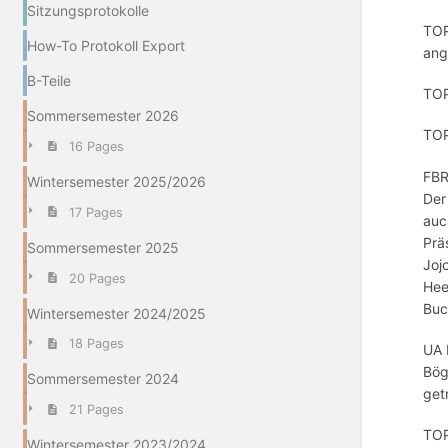
Sitzungsprotokolle
TOP
How-To Protokoll Export
ang
B-Teile
TOP
Sommersemester 2026
TOP
16 Pages
FBR
Wintersemester 2025/2026
Der
17 Pages
auc
Prä
Sommersemester 2025
Joj
20 Pages
Hee
Buc
Wintersemester 2024/2025
18 Pages
UA 
Bög
Sommersemester 2024
get
21 Pages
TOP
Wintersemester 2023/2024