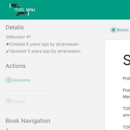
Details
Books
Revision #1
Created
6 years ago
by
skriptwesen
Updated
5 years ago
by
skriptwesen
Actions
Pro
Revisions
Pro
Mar
Export
TOP
unv
Book Navigation
TOP