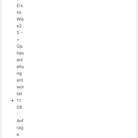
Ers
tis
Wis
e2
5 -
>
Op
has
enl
eitu
ng
ant
wor
tet
11.
08.
:
Anf
rag
e