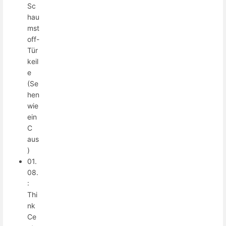
Sc
hau
mst
off-
Tür
keil
e
(Se
hen
wie
ein
C
aus
)
01.
08.
:
Thi
nk
Ce