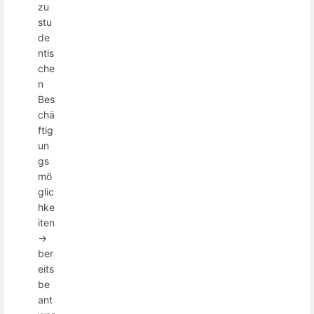
zu
stu
de
ntis
che
n
Bes
chä
ftig
un
gs
mö
glic
hke
iten
->
ber
eits
be
ant