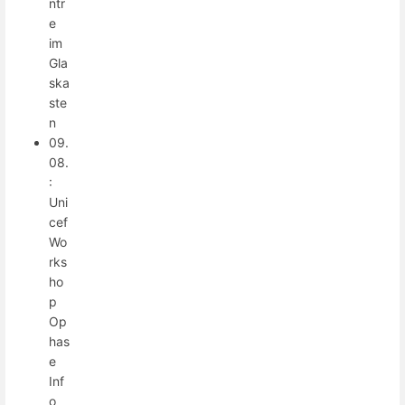
ntr
e
im
Gla
ska
ste
n
09.
08.
:
Uni
cef
Wo
rks
ho
p
Op
has
e
Inf
o