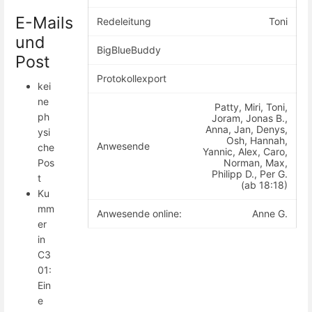
E-Mails
Redeleitung
Toni
und
BigBlueBuddy
Post
Protokollexport
kei
ne
Patty, Miri, Toni,
ph
Joram, Jonas B.,
Anna, Jan, Denys,
ysi
Osh, Hannah,
Anwesende
che
Yannic, Alex, Caro,
Norman, Max,
Pos
Philipp D., Per G.
t
(ab 18:18)
Ku
mm
Anwesende online:
Anne G.
er
in
C3
01:
Ein
e