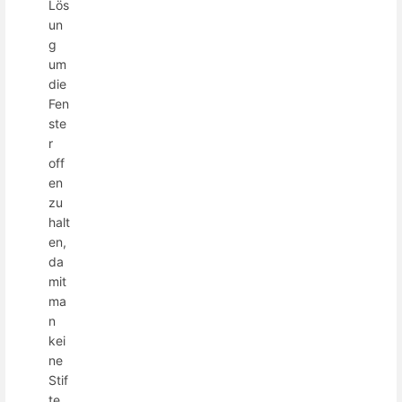
Lös
un
g
um
die
Fen
ste
r
off
en
zu
halt
en,
da
mit
ma
n
kei
ne
Stif
te