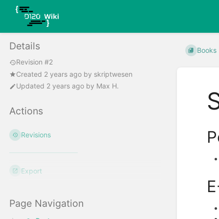
Details
Books
Revision #2
Created
2 years ago
by
skriptwesen
Updated
2 years ago
by
Max H.
Actions
P
Revisions
Export
E
Page Navigation