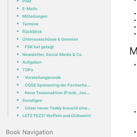
Post
E-Mails
Mitteilungen
Termine
Rückblick
Unterausschüsse & Gremien
FSK hat getagt
M
Newsletter, Social Media & Co
Aufgaben
TOPs
Vorstellungsrunde
CQSE Sponsoring der Fachschaft (Maria, Jannis, Tim)
Neue Tassenaktion (Frank, Jonathan)
Sonstiges
Unser neuer Teddy braucht einen Namen! (Frank)
LETZ FEZZ! Waffeln und Glühwein!
Book Navigation