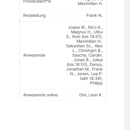
Protokollant*in
Maximilian H.
Redeleitung
Frank N.
Josias W., Nico K.,
Magnus H., Utku
S., Roni (bis 19:01),
Maximilian H.,
Sebastian Sc., Alex
L., Christoph B.,
Anwesende
Sascha, Carolin,
Jonas B., Julius
(bis 18:50), Denys,
Jonathan M., Frank
N., Joram, Lea P.
(seit 18:39),
Philipp
Anwesende online:
Dini, Leon K.