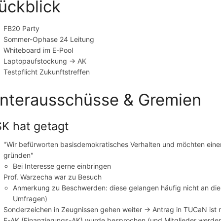
ückblick
FB20 Party
Sommer-Ophase 24 Leitung
Whiteboard im E-Pool
Laptopaufstockung -> AK
Testpflicht Zukunftstreffen
nterausschüsse & Gremien
K hat getagt
"Wir befürworten basisdemokratisches Verhalten und möchten ein
gründen"
Bei Interesse gerne einbringen
Prof. Warzecha war zu Besuch
Anmerkung zu Beschwerden: diese gelangen häufig nicht an die r
Umfragen)
Sonderzeichen in Zeugnissen gehen weiter -> Antrag in TUCaN ist 
F-AK (Finanzierungs-AK) wurde besprochen (und Mitglieder werde