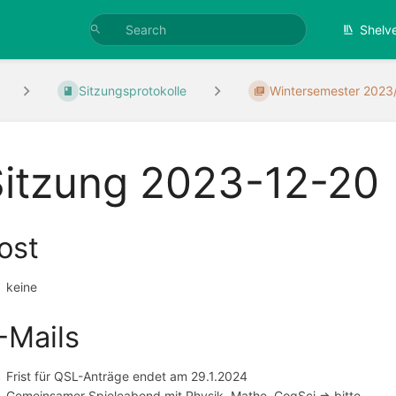
Shelv
Sitzungsprotokolle
Wintersemester 2023
Sitzung 2023-12-20
ost
keine
-Mails
Frist für QSL-Anträge endet am 29.1.2024
Gemeinsamer Spieleabend mit Physik, Mathe, CogSci => bitte