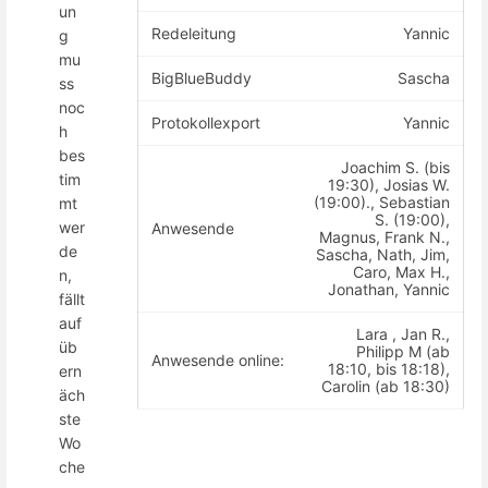
un
Redeleitung
Yannic
g
mu
BigBlueBuddy
Sascha
ss
noc
Protokollexport
Yannic
h
bes
Joachim S. (bis
tim
19:30), Josias W.
(19:00)., Sebastian
mt
S. (19:00),
wer
Anwesende
Magnus, Frank N.,
de
Sascha, Nath, Jim,
Caro, Max H.,
n,
Jonathan, Yannic
fällt
auf
Lara , Jan R.,
üb
Philipp M (ab
Anwesende online:
18:10, bis 18:18),
ern
Carolin (ab 18:30)
äch
ste
Wo
che