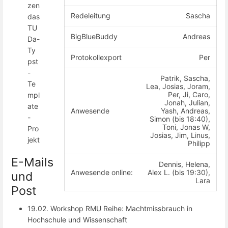
zen
Redeleitung
Sascha
das
TU
BigBlueBuddy
Andreas
Da-
Ty
Protokollexport
Per
pst
-
Patrik, Sascha,
Te
Lea, Josias, Joram,
Per, Ji, Caro,
mpl
Jonah, Julian,
ate
Anwesende
Yash, Andreas,
-
Simon (bis 18:40),
Toni, Jonas W,
Pro
Josias, Jim, Linus,
jekt
Philipp
E-Mails
Dennis, Helena,
Anwesende online:
Alex L. (bis 19:30),
und
Lara
Post
19.02. Workshop RMU Reihe: Machtmissbrauch in
Hochschule und Wissenschaft