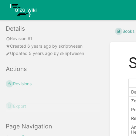
Details
Books
Revision #1
Created
6 years ago
by
skriptwesen
Updated
5 years ago
by
skriptwesen
Actions
Revisions
D
Ze
Export
Pr
Re
Page Navigation
An
He