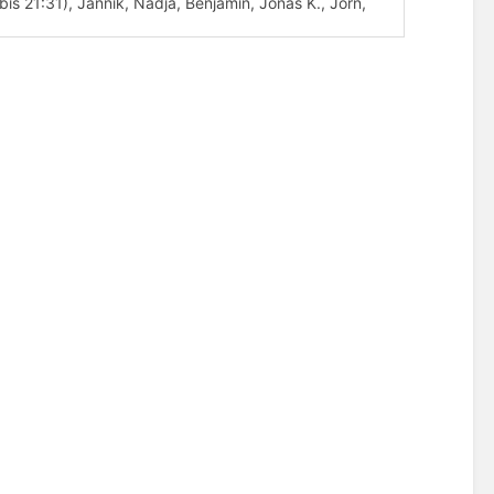
 (bis 21:31), Jannik, Nadja, Benjamin, Jonas K., Jörn,