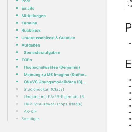
Jo
Post
Fa
Emails
Mitteilungen
P
Termine
Rückblick
Unterausschüsse & Gremien
Aufgaben
Semesteraufgaben
E
TOPs
Hochschulwahlen (Benjamin)
Meinung zu MS Imagine (Stefan P.)
CNuVS Übungsmodalitäten (Björn) (erledigt)
Studiendekan (Claas)
Umgang mit FS/FB-Eigentum (Benjamin)
UKP-Schülerworkshops (Nadja)
AK-KIF
Sonstiges