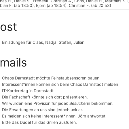
nas H., Daniel S., Frederik, Christian A., Chris, Daniel H., Matthias K.
bian F. (ab 18:50), Björn (ab 18:54), Christian F. (ab 20:53)
ost
Einladungen für Claas, Nadja, Stefan, Julian
mails
Chaos Darmstadt möchte Feinstaubsensoren bauen
Interessent*innen können sich beim Chaos Darmstadt melden
IT-Karrieretag in Darmstadt
Die Fachschaft könnte sich dort präsentieren.
Wir würden eine Provision für jede
n Besucher
in bekommen.
Die Erwartungen an uns sind jedoch unklar.
Es melden sich keine Interessent*innen, Jörn antwortet.
Bitte das Dudel für das Grillen ausfüllen.