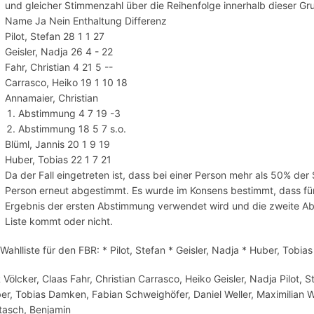
und gleicher Stimmenzahl über die Reihenfolge innerhalb dieser Gr
Name Ja Nein Enthaltung Differenz
Pilot, Stefan 28 1 1 27
Geisler, Nadja 26 4 - 22
Fahr, Christian 4 21 5 --
Carrasco, Heiko 19 1 10 18
Annamaier, Christian
Abstimmung 4 7 19 -3
Abstimmung 18 5 7 s.o.
Blüml, Jannis 20 1 9 19
Huber, Tobias 22 1 7 21
Da der Fall eingetreten ist, dass bei einer Person mehr als 50% der
Person erneut abgestimmt. Es wurde im Konsens bestimmt, dass für 
Ergebnis der ersten Abstimmung verwendet wird und die zweite Ab
Liste kommt oder nicht.
 Wahlliste für den FBR: * Pilot, Stefan * Geisler, Nadja * Huber, Tobia
 Völcker, Claas Fahr, Christian Carrasco, Heiko Geisler, Nadja Pilot,
er, Tobias Damken, Fabian Schweighöfer, Daniel Weller, Maximilian Wi
tasch, Benjamin