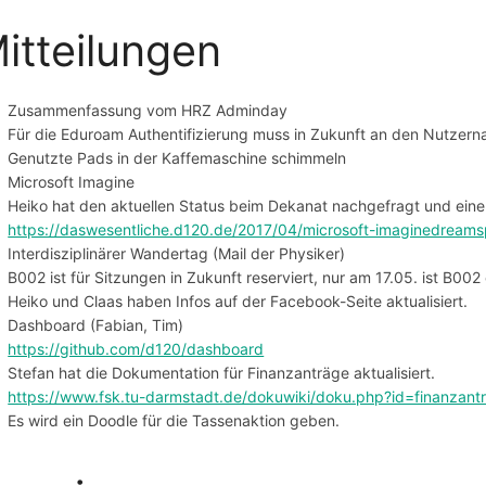
itteilungen
Zusammenfassung vom HRZ Adminday
Für die Eduroam Authentifizierung muss in Zukunft an den Nutze
Genutzte Pads in der Kaffemaschine schimmeln
Microsoft Imagine
Heiko hat den aktuellen Status beim Dekanat nachgefragt und ein
https://daswesentliche.d120.de/2017/04/microsoft-imaginedreams
Interdisziplinärer Wandertag (Mail der Physiker)
B002 ist für Sitzungen in Zukunft reserviert, nur am 17.05. ist B002 
Heiko und Claas haben Infos auf der Facebook-Seite aktualisiert.
Dashboard (Fabian, Tim)
https://github.com/d120/dashboard
Stefan hat die Dokumentation für Finanzanträge aktualisiert.
https://www.fsk.tu-darmstadt.de/dokuwiki/doku.php?id=finanzant
Es wird ein Doodle für die Tassenaktion geben.