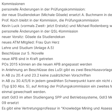
Kommissionen
personelle Änderungen in der Prüfungskommission:
der neue Studiendekan (Michale Gösele) ersetzt A. Buchmann in de
Prof. Koch bleibt in der Kommision, die Prüfungskommission
Kevin Luck (vormals Zweit- jetzt Erstsitz) und Michael Rodenberg w
personelle Änderungen in der QSL-Kommission
neuer Vorsitz: Gösele da Studiendekan
neues ATM Mitglied: Frau Qun Herz
Lehre und Studium (Anlage A.5)
Beschlüsse zur 5. Novelle
neue APB sind in Kraft getreten
POs 2015 können an die neuen APB angepasst werden
in Anlehnung an Beschlüsse des LuSt gibt es zwei Beschlussvorlag
in AB zu 20.4 und 23.2 keine zusätzlichen Vorschriften
in AB zu 30.4/5/6 in jedem gewählten Schwerpunkt kann ein nich
(Typ §30 Abs. 5), auf Antrag der Prüfungskommission ein zweites
einmal gewechselt werden.
statt GdI3 im alten Studiengang SPP und Betriebssysteme, GdI3 Mo
09 ersetzt
Es gibt eine Vertretungsprofessur in "Knowledge Mining und Asse