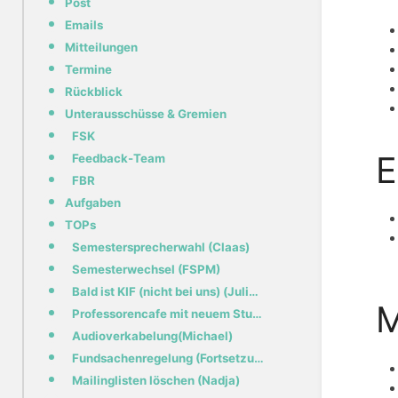
Post
Emails
Mitteilungen
Termine
Rückblick
Unterausschüsse & Gremien
FSK
E
Feedback-Team
FBR
Aufgaben
TOPs
Semestersprecherwahl (Claas)
Semesterwechsel (FSPM)
Bald ist KIF (nicht bei uns) (Julius)
M
Professorencafe mit neuem Studiendekan (Jörn)
Audioverkabelung(Michael)
Fundsachenregelung (Fortsetzung eines TOPs aus dem letzten Semester) (Nadja)
Mailinglisten löschen (Nadja)