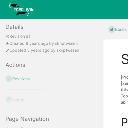
Details
Books
Revision #1
Created
6 years ago
by
skriptwesen
Updated
5 years ago
by
skriptwesen
S
Actions
|Pr
Revisions
|Ze
(bi
Tob
Export
ab 
P
Page Navigation