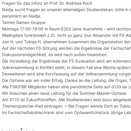
Fragen für das Inforz an Prof. Dr. Andreas Koch
Nadja sucht Fragen an unseren ehemaligen Studiendekan, bitte in 
persönlich an Nadja.
Termin Games-Gruppe
Montags 17:00-19:00 in Raum E302 (eine Ausnahme - wird rechtze
Mailingliste funktioniert z.Zt. nicht so ganz (nur Absender mit FS-
Jan H. und Tobias H. übernehmen zusammen die Organistation der 
Auf der nächsten FS-Sitzung werden die Ergebnisse der Fachschafts
Diskussionsmöglichkeit, es wird nach außen beworben.
Die Vorstellung der Ergebnisse der FS-Evaluation wird am kommend
Vollversammlung in Konflikt steht; in diesem Fall eine Woche später
Desweiteren wird eine Kurzfassung auf der Vollversammlung vorges
Die Ophase war ein voller Erfolg. Danke an die Leitung, die Orgas, 
Alle FSR/FBR Mitglieder haben eine persönliche Seite auf d120.de (z
Wir brauchen einen neue Leitung für die Sommer-Master-Ophase
Am 31.10 ist Zukunftstreffen. Alle Studierenden sind dazu eingelad
Themenspeicher-Pad eintragen. > Bei Fragen wende Dich an Tobio
Im Fachschaftskühlschrank sind vom Ophasenfrühstück übrige Leben