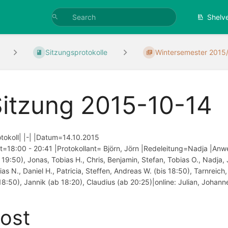
Shelv
Sitzungsprotokolle
Wintersemester 2015
itzung 2015-10-14
otokoll| |-| |Datum=14.10.2015
it=18:00 - 20:41 |Protokollant= Björn, Jörn |Redeleitung=Nadja |Anw
s 19:50), Jonas, Tobias H., Chris, Benjamin, Stefan, Tobias O., Nadja, 
ias N., Daniel H., Patricia, Steffen, Andreas W. (bis 18:50), Tarnreich
18:50), Jannik (ab 18:20), Claudius (ab 20:25)|online: Julian, Johann
ost