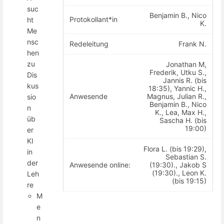
suc
Benjamin B., Nico
Protokollant*in
ht
K.
Me
nsc
Redeleitung
Frank N.
hen
zu
Jonathan M,
Frederik, Utku S.,
Dis
Jannis R. (bis
kus
18:35), Yannic H.,
Anwesende
Magnus, Julian R.,
sio
Benjamin B., Nico
n
K., Lea, Max H.,
üb
Sascha H. (bis
19:00)
er
KI
Flora L. (bis 19:29),
in
Sebastian S.
der
Anwesende online:
(19:30)., Jakob S
(19:30)., Leon K.
Leh
(bis 19:15)
re
M
e
n