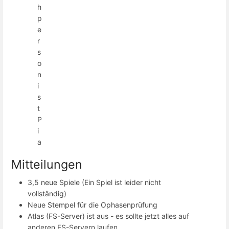
h
p
e
r
s
o
n
i
s
t
P
i
a
Mitteilungen
3,5 neue Spiele (Ein Spiel ist leider nicht
vollständig)
Neue Stempel für die Ophasenprüfung
Atlas (FS-Server) ist aus - es sollte jetzt alles auf
anderen FS-Servern laufen