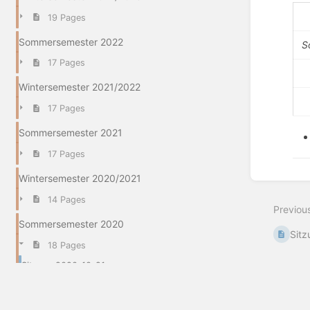
19 Pages
Sommersemester 2022
S
17 Pages
Wintersemester 2021/2022
17 Pages
Sommersemester 2021
17 Pages
Enter
Wintersemester 2020/2021
section
select
14 Pages
Previou
mode
Sommersemester 2020
Sit
18 Pages
Sitzung 2020-10-21
Sitzung 2020-10-07