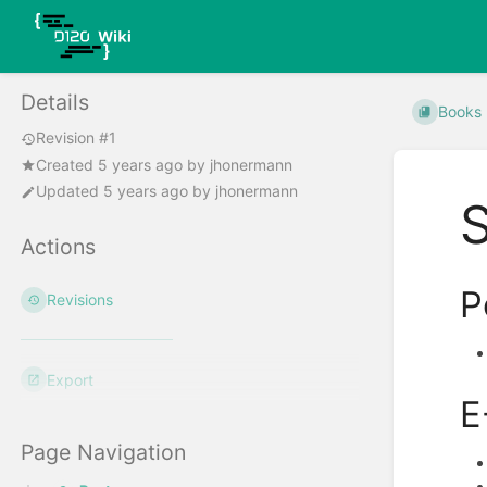
Details
Books
Revision #1
Created
5 years ago
by
jhonermann
Updated
5 years ago
by
jhonermann
Actions
P
Revisions
Export
E
Page Navigation