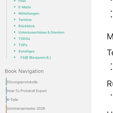
Post
E-Mails
Mitteilungen
Termine
Rückblick
Unterausschüsse & Gremien
M
TODOs
TOPs
T
Sonstiges
FS@ (Benjamin B.)
Book Navigation
R
Sitzungsprotokolle
How-To Protokoll Export
B-Teile
Sommersemester 2026