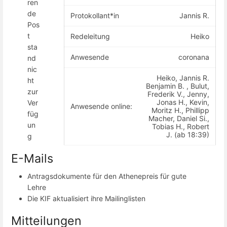
ren
de
Protokollant*in
Jannis R.
Pos
t
Redeleitung
Heiko
sta
Anwesende
coronana
nd
nic
Heiko, Jannis R.
ht
Benjamin B. , Bulut,
zur
Frederik V., Jenny,
Jonas H., Kevin,
Ver
Anwesende online:
Moritz H., Phillipp
füg
Macher, Daniel Si.,
un
Tobias H., Robert
J. (ab 18:39)
g
E-Mails
Antragsdokumente für den Athenepreis für gute
Lehre
Die KIF aktualisiert ihre Mailinglisten
Mitteilungen