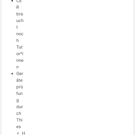
CE
R
bra
uch
t
noc
h
Tut
or*i
nne
n
Ger
äte
prü
fun
g
dur
ch
Thi
es
H