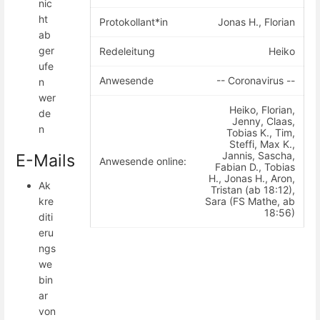
nic
ht
Protokollant*in
Jonas H., Florian
ab
ger
Redeleitung
Heiko
ufe
Anwesende
-- Coronavirus --
n
wer
Heiko, Florian,
de
Jenny, Claas,
n
Tobias K., Tim,
Steffi, Max K.,
Jannis, Sascha,
E-Mails
Anwesende online:
Fabian D., Tobias
H., Jonas H., Aron,
Ak
Tristan (ab 18:12),
Sara (FS Mathe, ab
kre
18:56)
diti
eru
ngs
we
bin
ar
von