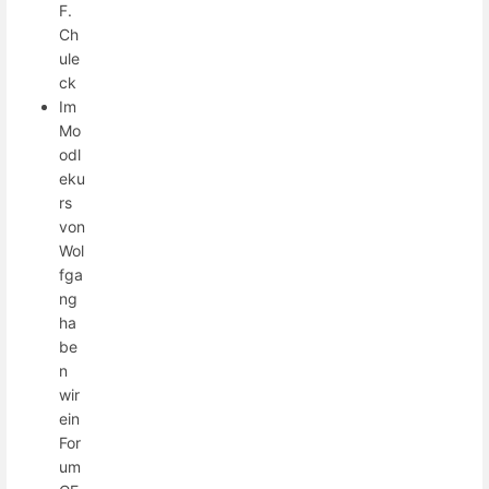
F.
Ch
ule
ck
Im
Mo
odl
eku
rs
von
Wol
fga
ng
ha
be
n
wir
ein
For
um