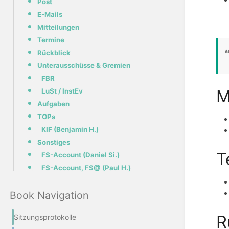
Post
E-Mails
Mitteilungen
Termine
Rückblick
Unterausschüsse & Gremien
FBR
M
LuSt / InstEv
Aufgaben
TOPs
KIF (Benjamin H.)
Sonstiges
T
FS-Account (Daniel Si.)
FS-Account, FS@ (Paul H.)
Book Navigation
R
Sitzungsprotokolle