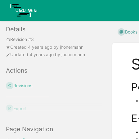
Details
Books
Revision #3
Created
4 years ago
by
jhonermann
Updated
4 years ago
by
jhonermann
Actions
P
Revisions
Export
E
Page Navigation