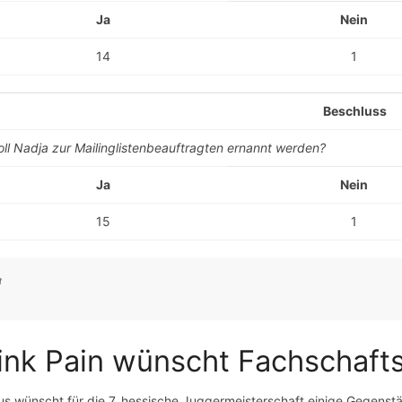
Ja
Nein
14
1
Beschluss
oll Nadja zur Mailinglistenbeauftragten ernannt werden?
Ja
Nein
15
1
ink Pain wünscht Fachschaftsb
ius wünscht für die 7. hessische Juggermeisterschaft einige Gegens