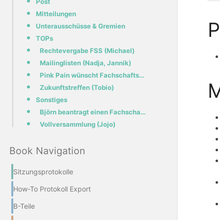
Post
Mitteilungen
P
Unterausschüsse & Gremien
TOPs
Rechtevergabe FSS (Michael)
Mailinglisten (Nadja, Jannik)
Pink Pain wünscht Fachschaftsbesitz zu leihen (Julius)
M
Zukunftstreffen (Tobio)
Sonstiges
Björn beantragt einen Fachschaftsaccount
Vollversammlung (Jojo)
Book Navigation
Sitzungsprotokolle
How-To Protokoll Export
B-Teile