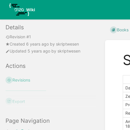
Details
Books
Revision #1
Created
6 years ago
by
skriptwesen
Updated
5 years ago
by
skriptwesen
Actions
Revisions
D
Ze
Export
Pr
Re
Page Navigation
An
18