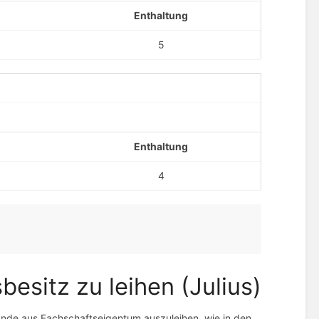
Enthaltung
5
Enthaltung
4
esitz zu leihen (Julius)
tände aus Fachschaftseigentum auszuleihen, wie in den