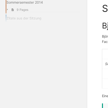
Sommersemester 2014
S
9 Pages
Zitate aus der Sitzung
B
Bjö
Fac
S
Ein