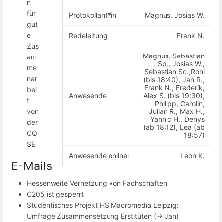
n
für
Protokollant*in
Magnus, Josias W.
gut
e
Redeleitung
Frank N.
Zus
Magnus, Sebastian
am
Sp., Josias W.,
me
Sebastian Sc.,Roni
nar
(bis 18:40), Jan R.,
Frank N., Frederik,
bei
Anwesende
Alex S. (bis 19:30),
t
Philipp, Carolin,
Julian R., Max H.,
von
Yannic H., Denys
der
(ab 18:12), Lea (ab
CQ
18:57)
SE
Anwesende online:
Leon K.
E-Mails
Hessenweite Vernetzung von Fachschaften
C205 ist gesperrt
Studentisches Projekt HS Macromedia Leipzig:
Umfrage Zusammensetzung Erstitüten (-> Jan)