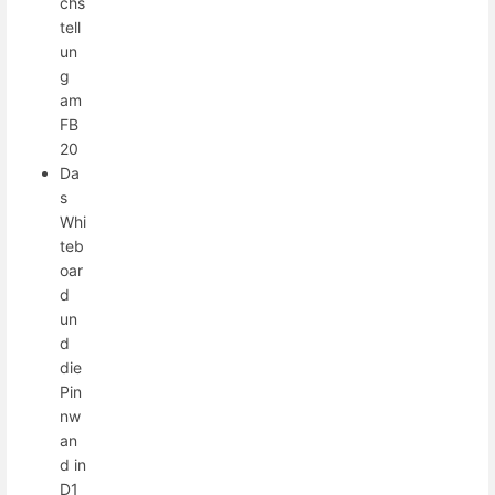
chs
tell
un
g
am
FB
20
Da
s
Whi
teb
oar
d
un
d
die
Pin
nw
an
d in
D1