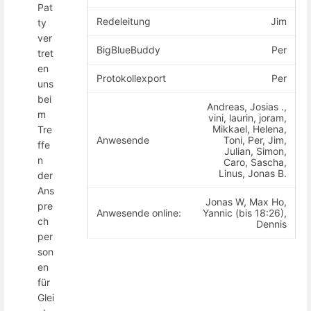
Pat
Redeleitung
Jim
ty
ver
BigBlueBuddy
Per
tret
en
Protokollexport
Per
uns
bei
Andreas, Josias .,
m
vini, laurin, joram,
Mikkael, Helena,
Tre
Anwesende
Toni, Per, Jim,
ffe
Julian, Simon,
n
Caro, Sascha,
Linus, Jonas B.
der
Ans
Jonas W, Max Ho,
pre
Anwesende online:
Yannic (bis 18:26),
ch
Dennis
per
son
en
für
Glei