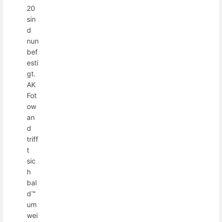
20
sin
d
nun
bef
esti
gt.
AK
Fot
ow
an
d
triff
t
sic
h
bal
d™
um
wei