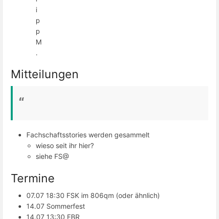
i
p
p
M
.
Mitteilungen
Fachschaftsstories werden gesammelt
wieso seit ihr hier?
siehe FS@
Termine
07.07 18:30 FSK im 806qm (oder ähnlich)
14.07 Sommerfest
14.07 13:30 FBR