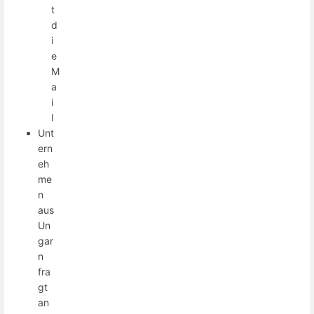
t
d
i
e
M
a
i
l
Unt
ern
eh
me
n
aus
Un
gar
n
fra
gt
an