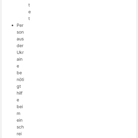
t
e
t
Per
son
aus
der
Ukr
ain
e
be
nöti
gt
hilf
e
bei
m
ein
sch
rei