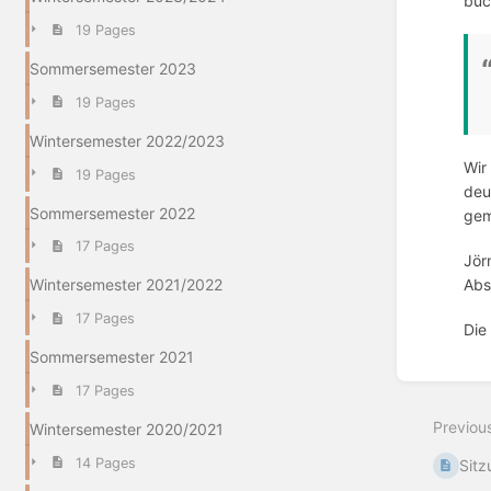
buc
19 Pages
Sommersemester 2023
19 Pages
Wintersemester 2022/2023
Wir
19 Pages
deu
Sommersemester 2022
gem
17 Pages
Jör
Abs
Wintersemester 2021/2022
17 Pages
Die
Sommersemester 2021
Enter
17 Pages
section
select
Previou
Wintersemester 2020/2021
mode
14 Pages
Sit