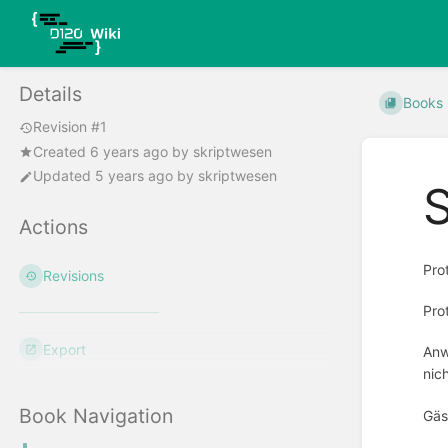
Details
Books
Revision #1
Created
6 years ago
by
skriptwesen
Updated
5 years ago
by
skriptwesen
Actions
Pro
Revisions
Pro
Export
Anw
nic
Book Navigation
Gäs