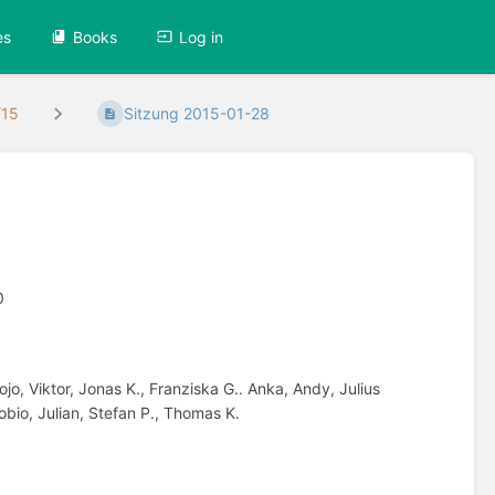
es
Books
Log in
/15
Sitzung 2015-01-28
0
jo, Viktor, Jonas K., Franziska G.. Anka, Andy, Julius
obio, Julian, Stefan P., Thomas K.