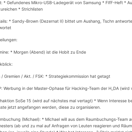
t: * Gefundenes Mikro-USB-Ladegerät von Samsung * FIfF-Heft * Au
zureichen * Strichlisten
ails: * Sandy-Brown (Dezernat II) bittet um Aushang, Tschn antwor
wortet
teilungen:
mine: * Morgen (Abend) ist die Hobit zu Ende
kblick:
 / Gremien / Akt. / FSK: * Strategiekommission hat getagt
: Werbung in der Master-Ophase für Hacking-Team der H_DA (wird v
haktion SoSe 15 (wird auf nächstes mal vertagt) * Wenn Interesse b
ste jetzt angefangen werden, diese zu organisieren.
mbuchung (Michael): * Michael will aus dem Raumbuchungs-Team a
esters (ab und zu mal auf Anfragen von Leuten reagieren und Räum