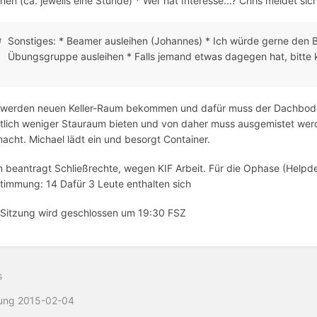
hen (ca. jeweils eine Stunde) * Wer hat Interesse...? Chris meldet si
Sonstiges: * Beamer ausleihen (Johannes) * Ich würde gerne den
Übungsgruppe ausleihen * Falls jemand etwas dagegen hat, bitte 
 werden neuen Keller-Raum bekommen und dafür muss der Dachbod
tlich weniger Stauraum bieten und von daher muss ausgemistet werden
acht. Michael lädt ein und besorgt Container.
n beantragt Schließrechte, wegen KIF Arbeit. Für die Ophase (Helpd
timmung: 14 Dafür 3 Leute enthalten sich
 Sitzung wird geschlossen um 19:30 FSZ
s
zung 2015-02-04