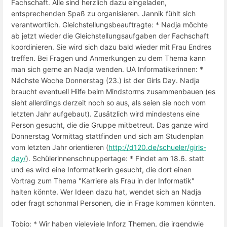
Fachschaft. Alle sind herzlich dazu eingeladen,
entsprechenden Spaß zu organisieren. Jannik fühlt sich
verantwortlich. Gleichstellungsbeauftragte: * Nadja möchte
ab jetzt wieder die Gleichstellungsaufgaben der Fachschaft
koordinieren. Sie wird sich dazu bald wieder mit Frau Endres
treffen. Bei Fragen und Anmerkungen zu dem Thema kann
man sich gerne an Nadja wenden. UA Informatikerinnen: *
Nächste Woche Donnerstag (23.) ist der Girls Day. Nadja
braucht eventuell Hilfe beim Mindstorms zusammenbauen (es
sieht allerdings derzeit noch so aus, als seien sie noch vom
letzten Jahr aufgebaut). Zusätzlich wird mindestens eine
Person gesucht, die die Gruppe mitbetreut. Das ganze wird
Donnerstag Vormittag stattfinden und sich am Studenplan
vom letzten Jahr orientieren (
http://d120.de/schueler/girls-
day/
). Schülerinnenschnuppertage: * Findet am 18.6. statt
und es wird eine Informatikerin gesucht, die dort einen
Vortrag zum Thema "Karriere als Frau in der Informatik"
halten könnte. Wer Ideen dazu hat, wendet sich an Nadja
oder fragt schonmal Personen, die in Frage kommen könnten.
Tobio: * Wir haben vieleviele Inforz Themen, die irgendwie