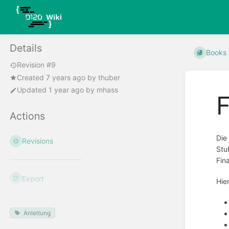
Details
Books
Revision #9
Created
7 years ago
by
thuber
Updated
1 year ago
by
mhass
Actions
Die
Revisions
Stu
Fin
Export
Hie
Anleitung