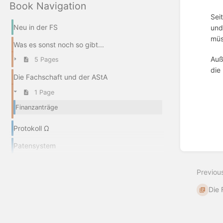
Book Navigation
Sei
Neu in der FS
und
müs
Was es sonst noch so gibt...
Auß
5 Pages
die
Die Fachschaft und der AStA
Enter
1 Page
section
select
Finanzanträge
mode
Protokoll Ω
Patensystem
Previou
Die 