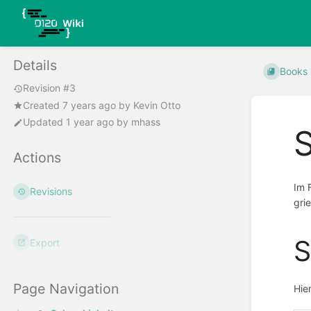
Details
Books
Revision #3
Created
7 years ago
by
Kevin Otto
Updated
1 year ago
by
mhass
S
Actions
Im 
Revisions
gri
S
Export
Page Navigation
Hie