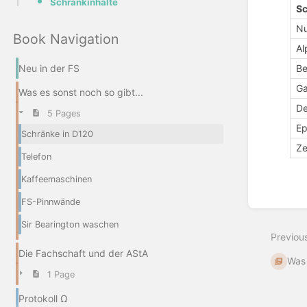
Schrankinhalte
S
Nu
Book Navigation
Al
Neu in der FS
Be
G
Was es sonst noch so gibt...
De
5 Pages
Ep
Schränke in D120
Ze
Telefon
Enter
Kaffeemaschinen
section
select
FS-Pinnwände
mode
Sir Bearington waschen
Previou
Die Fachschaft und der AStA
Was 
1 Page
Protokoll Ω