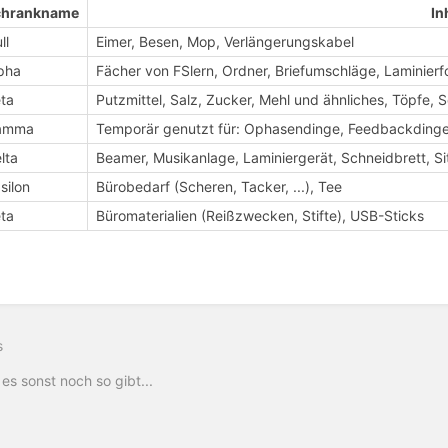
chrankname
In
ll
Eimer, Besen, Mop, Verlängerungskabel
pha
Fächer von FSlern, Ordner, Briefumschläge, Laminierfo
ta
Putzmittel, Salz, Zucker, Mehl und ähnliches, Töpfe, S
amma
Temporär genutzt für: Ophasendinge, Feedbackding
lta
Beamer, Musikanlage, Laminiergerät, Schneidbrett, Si
silon
Bürobedarf (Scheren, Tacker, ...), Tee
ta
Büromaterialien (Reißzwecken, Stifte), USB-Sticks
s
es sonst noch so gibt...