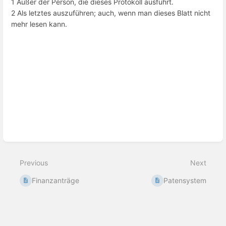
1 Außer der Person, die dieses Protokoll ausführt.
2 Als letztes auszuführen; auch, wenn man dieses Blatt nicht
mehr lesen kann.
Enter
section
select
mode
Previous
Next
Finanzanträge
Patensystem