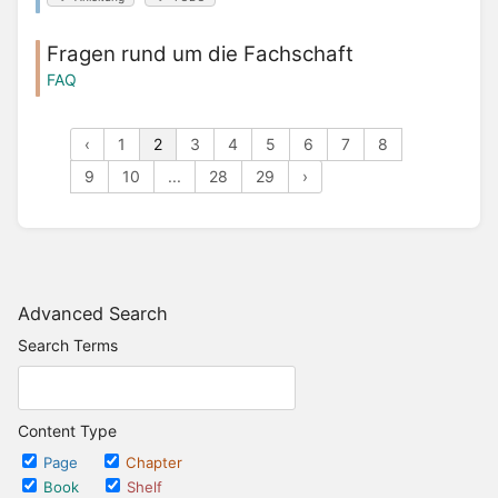
Fragen rund um die Fachschaft
FAQ
‹
1
2
3
4
5
6
7
8
9
10
...
28
29
›
Advanced Search
Search Terms
Content Type
Page
Chapter
Book
Shelf