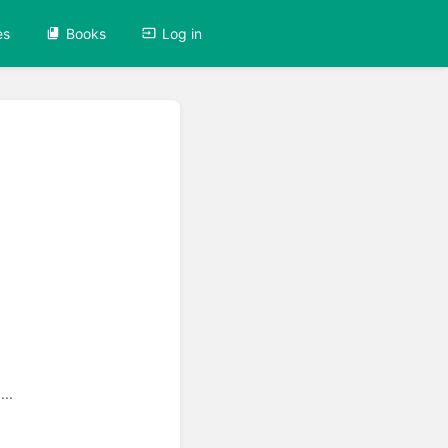
es
Books
Log in
..