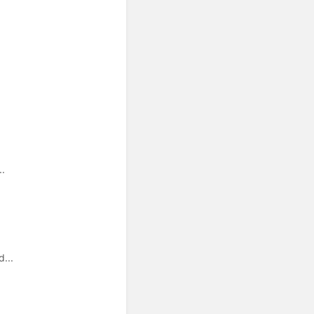
..
...