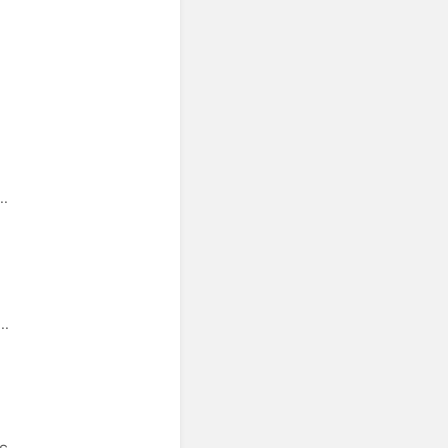
..
..