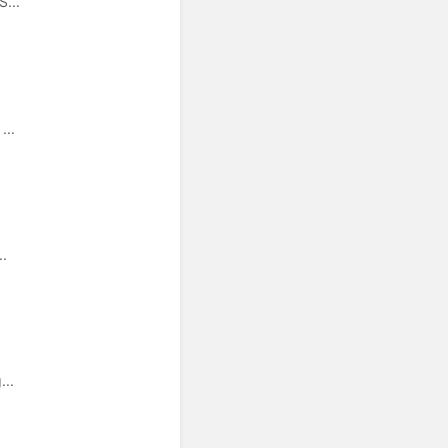
...
...
..
...