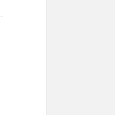
..
...
..