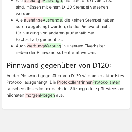
Alle
aushänge
Aushänge,
die nicht direkt von D120
sind, müssen mit einem D120 Stempel versehen
werden.
Alle
aushänge
Aushänge,
die keinen Stempel haben
sollen abgehängt werden, da die Pinnwand nicht
für Nutzung von anderen (außerhalb der
Fachschaft) gedacht ist.
Auch
werbung
Werbung
in unserem Flyerhalter
neben der Pinnwand soll entfernt werden.
Pinnwand gegenüber von D120:
An der Pinnwand gegenüber von D120 wird unser aktuellstes
Protokoll ausgehängt. Die
Protokollant*innen
Protokollanten
tauschen dieses immer nach der Sitzung oder spätestens am
nächsten
morgen
Morgen
aus.