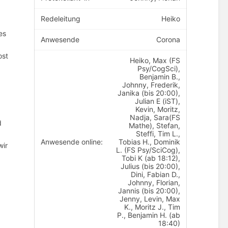
Redeleitung
Heiko
es
Anwesende
Corona
ost
Heiko, Max (FS
Psy/CogSci),
Benjamin B.,
Johnny, Frederik,
Janika (bis 20:00),
Julian E (iST),
Kevin, Moritz,
Nadja, Sara(FS
d
Mathe), Stefan,
Steffi, Tim L.,
Anwesende online:
Tobias H., Dominik
wir
L. (FS Psy/SciCog),
Tobi K (ab 18:12),
Julius (bis 20:00),
Dini, Fabian D.,
Johnny, Florian,
Jannis (bis 20:00),
Jenny, Levin, Max
K., Moritz J., Tim
P., Benjamin H. (ab
18:40)