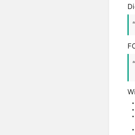
Di
F
Wi