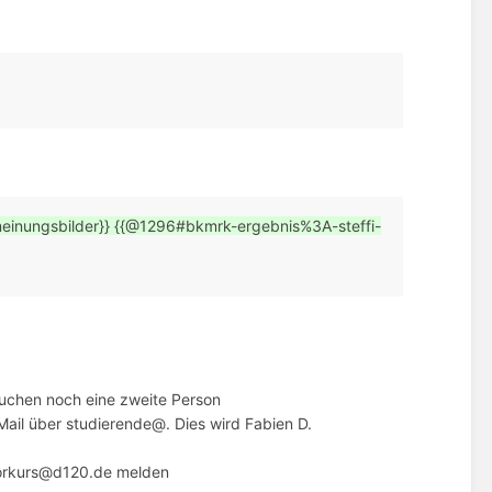
nungsbilder}} {{@1296#bkmrk-ergebnis%3A-steffi-
1
 suchen noch eine zweite Person
 Mail über studierende@. Dies wird Fabien D.
 vorkurs@d120.de melden