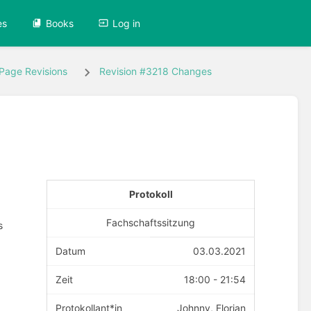
es
Books
Log in
Page Revisions
Revision #3218 Changes
Protokoll
Fachschaftssitzung
s
Datum
03.03.2021
Zeit
18:00 - 21:54
Protokollant*in
Johnny, Florian