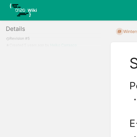
Details
Winter
Revision #5
Created
5 years ago
by
Heiko Carrasco
P
E