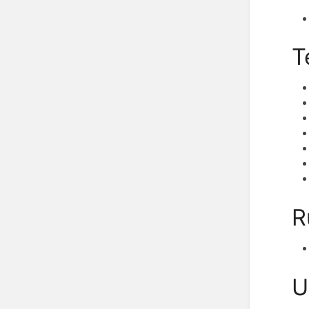
T
R
U