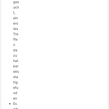
ges
uch
t,
ein
ers
tes
Tre
ffe
n
da
zu
hat
ber
eits
sta
ttg
efu
nd
en
Es
gib