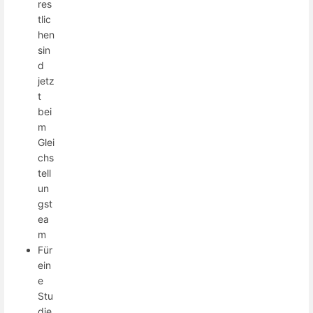
res
tlic
hen
sin
d
jetz
t
bei
m
Glei
chs
tell
un
gst
ea
m
Für
ein
e
Stu
die