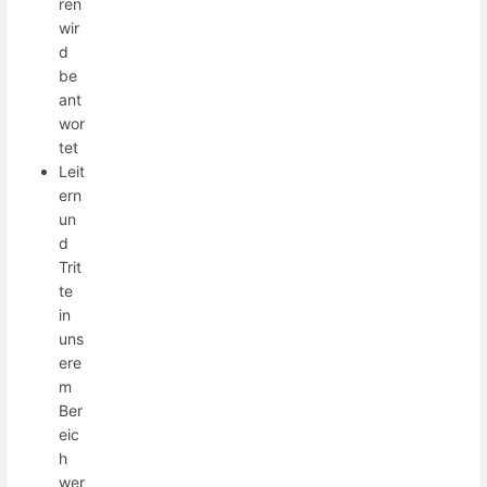
ren
wir
d
be
ant
wor
tet
Leit
ern
un
d
Trit
te
in
uns
ere
m
Ber
eic
h
wer