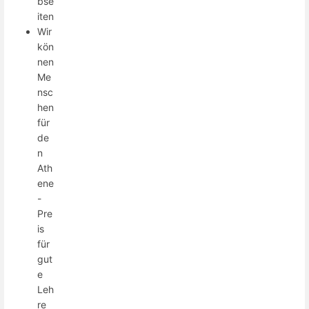
bse
iten
Wir
kön
nen
Me
nsc
hen
für
de
n
Ath
ene
-
Pre
is
für
gut
e
Leh
re