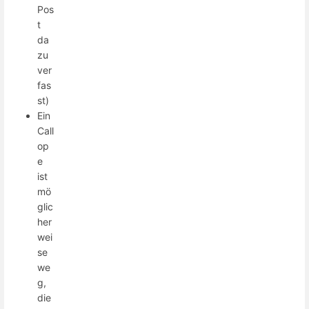
Pos
t
da
zu
ver
fas
st)
Ein
Call
op
e
ist
mö
glic
her
wei
se
we
g,
die