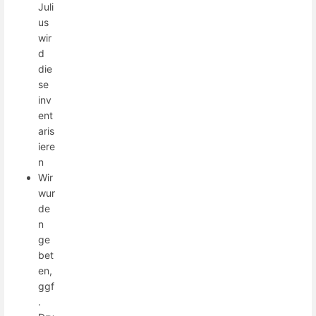
Juli
us
wir
d
die
se
inv
ent
aris
iere
n
Wir
wur
de
n
ge
bet
en,
ggf
.