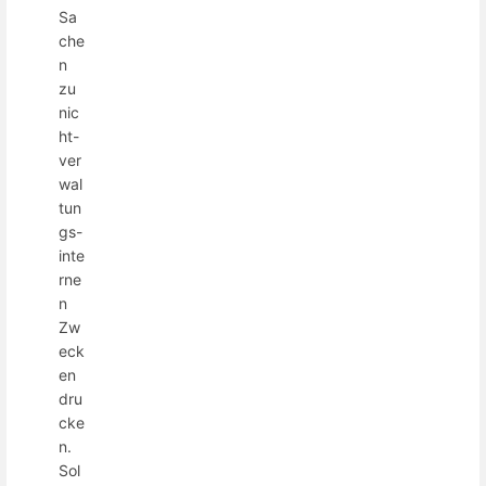
Sa
che
n
zu
nic
ht-
ver
wal
tun
gs-
inte
rne
n
Zw
eck
en
dru
cke
n.
Sol