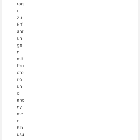
rag
e
zu
Erf
ahr
un
ge
n
mit
Pro
cto
rio
un
d
ano
ny
me
n
Kla
usu