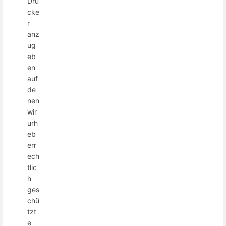
Dru
cke
r
anz
ug
eb
en
auf
de
nen
wir
urh
eb
err
ech
tlic
h
ges
chü
tzt
e