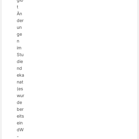
t
Än
der
un
ge
n
im
Stu
die
nd
eka
nat
(es
wur
de
ber
eits
ein
dW
-