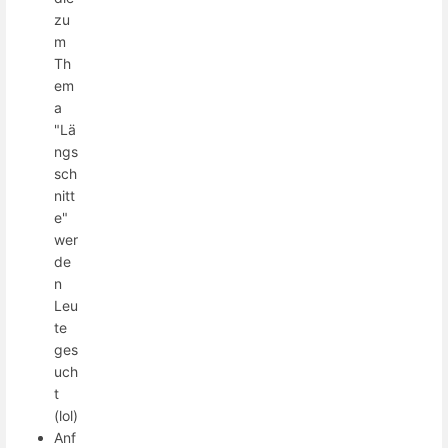
zu
m
Th
em
a
"Lä
ngs
sch
nitt
e"
wer
de
n
Leu
te
ges
uch
t
(lol)
Anf