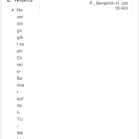
P., Benjamin H. (ab
18:40)
Ne
uer
din
gs
gib
t es
ein
Co
oki
e-
Ba
nne
r
auf
de
n
TU
-
We