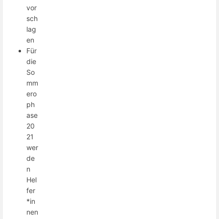
vor
sch
lag
en
Für
die
So
mm
ero
ph
ase
20
21
wer
de
n
Hel
fer
*in
nen