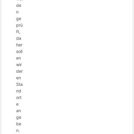
de
n
ge
prü
ft,
da
her
soll
en
wir
der
en
Sta
nd
ort
e
an
ge
be
n.