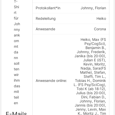
T-
Shi
Protokollant*in
Johnny, Florian
rt
für
Redeleitung
Heiko
Joh
Anwesende
Corona
nny
ank
Heiko, Max (FS
om
Psy/CogSci),
mt
Benjamin B.,
Johnny, Frederik,
da
Janika (bis 20:00),
nn
Julian E (iST),
soll
Kevin, Moritz,
Nadja, Sara(FS
ten
Mathe), Stefan,
wir
Steffi, Tim L.,
ihm
Anwesende online:
Tobias H., Dominik
L. (FS Psy/SciCog),
das
Tobi K (ab 18:12),
mit
Julius (bis 20:00),
Dini, Fabian D.,
teil
Johnny, Florian,
en
Jannis (bis 20:00),
Jenny, Levin, Max
E-Mails
K., Moritz J., Tim