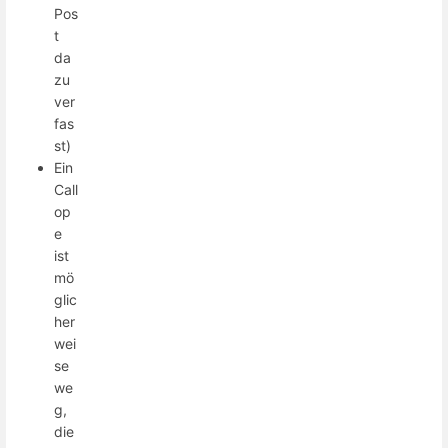
Pos
t
da
zu
ver
fas
st)
Ein
Call
op
e
ist
mö
glic
her
wei
se
we
g,
die