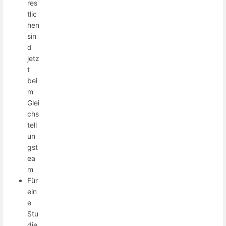
res
tlic
hen
sin
d
jetz
t
bei
m
Glei
chs
tell
un
gst
ea
m
Für
ein
e
Stu
die