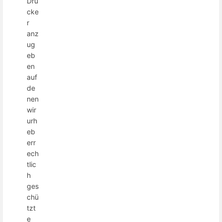
Dru
cke
r
anz
ug
eb
en
auf
de
nen
wir
urh
eb
err
ech
tlic
h
ges
chü
tzt
e