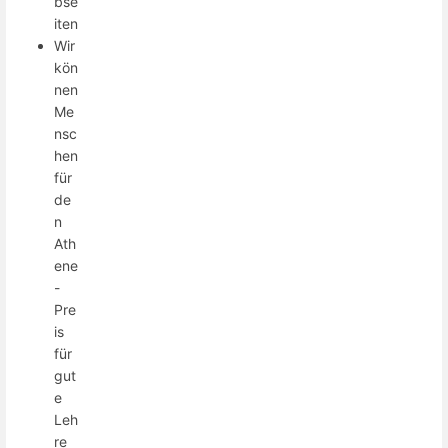
bse
iten
Wir
kön
nen
Me
nsc
hen
für
de
n
Ath
ene
-
Pre
is
für
gut
e
Leh
re