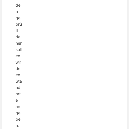
de
n
ge
prü
ft,
da
her
soll
en
wir
der
en
Sta
nd
ort
e
an
ge
be
n.