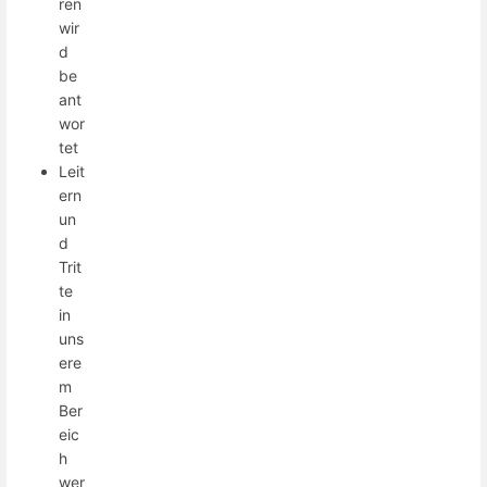
ren
wir
d
be
ant
wor
tet
Leit
ern
un
d
Trit
te
in
uns
ere
m
Ber
eic
h
wer