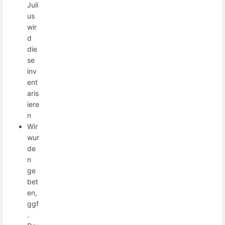
Juli
us
wir
d
die
se
inv
ent
aris
iere
n
Wir
wur
de
n
ge
bet
en,
ggf
.