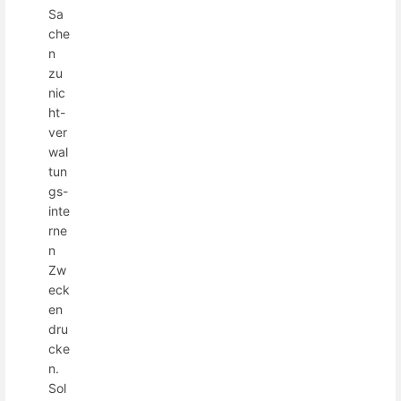
Sa
che
n
zu
nic
ht-
ver
wal
tun
gs-
inte
rne
n
Zw
eck
en
dru
cke
n.
Sol