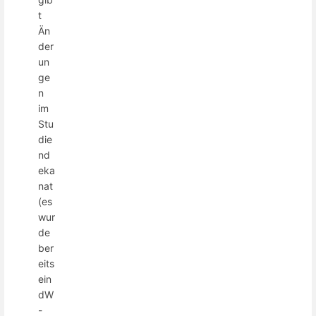
t
Än
der
un
ge
n
im
Stu
die
nd
eka
nat
(es
wur
de
ber
eits
ein
dW
-