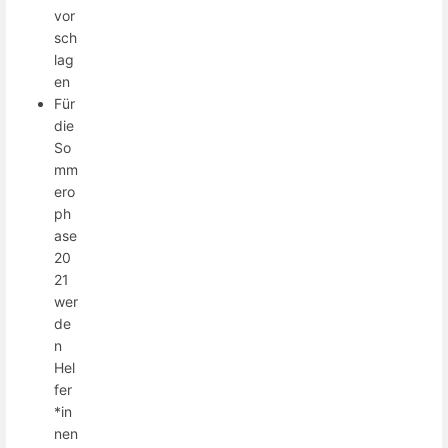
vor
sch
lag
en
Für
die
So
mm
ero
ph
ase
20
21
wer
de
n
Hel
fer
*in
nen