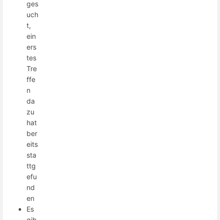
ges
uch
t,
ein
ers
tes
Tre
ffe
n
da
zu
hat
ber
eits
sta
ttg
efu
nd
en
Es
gib