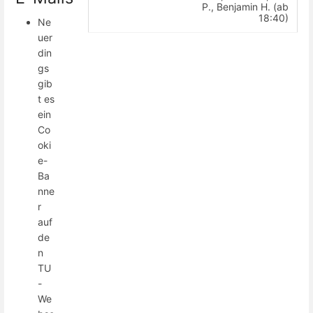
P., Benjamin H. (ab
18:40)
Ne
uer
din
gs
gib
t es
ein
Co
oki
e-
Ba
nne
r
auf
de
n
TU
-
We