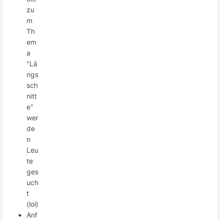
zu
m
Th
em
a
"Lä
ngs
sch
nitt
e"
wer
de
n
Leu
te
ges
uch
t
(lol)
Anf