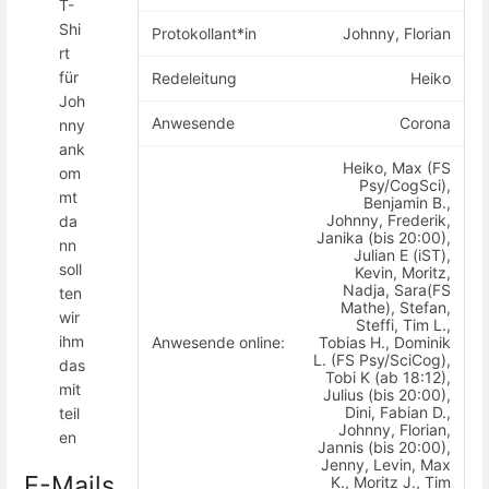
T-
Shi
Protokollant*in
Johnny, Florian
rt
für
Redeleitung
Heiko
Joh
Anwesende
Corona
nny
ank
Heiko, Max (FS
om
Psy/CogSci),
mt
Benjamin B.,
Johnny, Frederik,
da
Janika (bis 20:00),
nn
Julian E (iST),
soll
Kevin, Moritz,
Nadja, Sara(FS
ten
Mathe), Stefan,
wir
Steffi, Tim L.,
ihm
Anwesende online:
Tobias H., Dominik
L. (FS Psy/SciCog),
das
Tobi K (ab 18:12),
mit
Julius (bis 20:00),
Dini, Fabian D.,
teil
Johnny, Florian,
en
Jannis (bis 20:00),
Jenny, Levin, Max
E-Mails
K., Moritz J., Tim