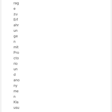
rag
e
zu
Erf
ahr
un
ge
n
mit
Pro
cto
rio
un
d
ano
ny
me
n
Kla
usu