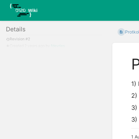
Details
Protkol
Revision #2
Created
2 years ago
by
fdevries
P
1)
2)
3)
3)
1 A