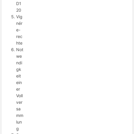
D1
20
Vig
nér
e-
rec
hte
Not
we
ndi
gk
eit
ein
er
Voll
ver
sa
mm
lun
g