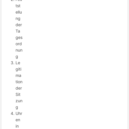
tst
ellu
ng
der
Ta
ges
ord
nun
g
Le
giti
ma
tion
der
Sit
zun
g
Uhr
en
in