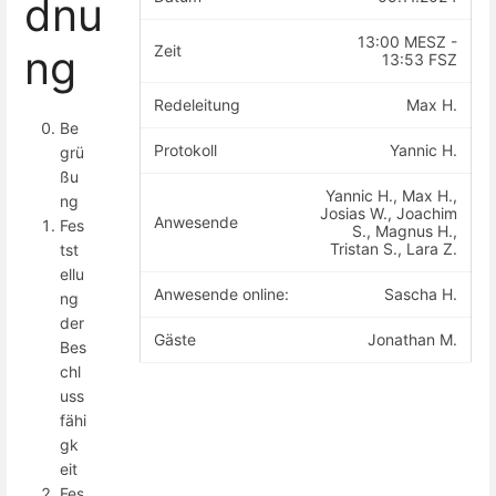
dnu
13:00 MESZ -
Zeit
ng
13:53 FSZ
Redeleitung
Max H.
Be
Protokoll
Yannic H.
grü
ßu
Yannic H., Max H.,
ng
Josias W., Joachim
Anwesende
Fes
S., Magnus H.,
Tristan S., Lara Z.
tst
ellu
Anwesende online:
Sascha H.
ng
der
Gäste
Jonathan M.
Bes
chl
uss
fähi
gk
eit
Fes