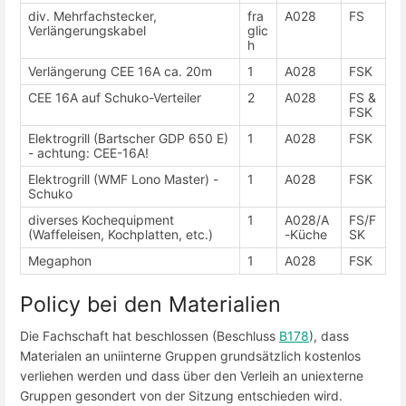
div. Mehrfachstecker,
fra
A028
FS
Verlängerungskabel
glic
h
Verlängerung CEE 16A ca. 20m
1
A028
FSK
CEE 16A auf Schuko-Verteiler
2
A028
FS &
FSK
Elektrogrill (Bartscher GDP 650 E)
1
A028
FSK
- achtung: CEE-16A!
Elektrogrill (WMF Lono Master) -
1
A028
FSK
Schuko
diverses Kochequipment
1
A028/A
FS/F
(Waffeleisen, Kochplatten, etc.)
-Küche
SK
Megaphon
1
A028
FSK
Policy bei den Materialien
Die Fachschaft hat beschlossen (Beschluss
B178
), dass
Materialen an uniinterne Gruppen grundsätzlich kostenlos
verliehen werden und dass über den Verleih an uniexterne
Gruppen gesondert von der Sitzung entschieden wird.