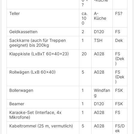
?
Teller
ca.
A-
FS?
10
Küche
0
Geldkassetten
2
D120
FS
Sackkarre (auch für Treppen
1
TSH
Dek
geeignet) bis 200kg
Klappkiste (LxBxT 60x40x23)
20
A028
FS
(Dek
)
Rollwägen (LxB 60x40)
5
A028
FS
(Dek
)
Bollerwagen
1
Windfan
FSK
g
Beamer
1
D120
FSK
Karaoke-Set (Interface, 4x
1
A028
FS
Mikrofone)
Kabeltrommel (25 m, vermutlich)
5
A028
FS/D
ek