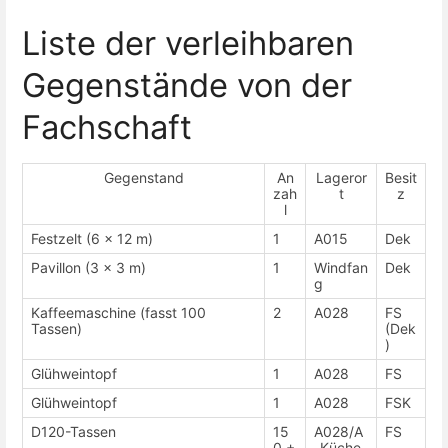
Liste der verleihbaren
Gegenstände von der
Fachschaft
Gegenstand
An
Lageror
Besit
zah
t
z
l
Festzelt (6 x 12 m)
1
A015
Dek
Pavillon (3 x 3 m)
1
Windfan
Dek
g
Kaffeemaschine (fasst 100
2
A028
FS
Tassen)
(Dek
)
Glühweintopf
1
A028
FS
Glühweintopf
1
A028
FSK
D120-Tassen
15
A028/A
FS
0 +
-Küche