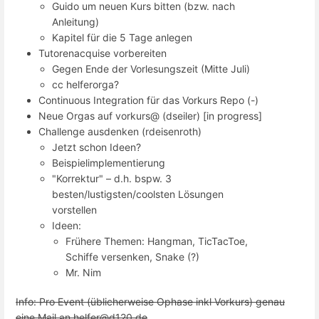
Guido um neuen Kurs bitten (bzw. nach
Anleitung)
Kapitel für die 5 Tage anlegen
Tutorenacquise vorbereiten
Gegen Ende der Vorlesungszeit (Mitte Juli)
cc helferorga?
Continuous Integration für das Vorkurs Repo (-)
Neue Orgas auf vorkurs@ (dseiler) [in progress]
Challenge ausdenken (rdeisenroth)
Jetzt schon Ideen?
Beispielimplementierung
"Korrektur" – d.h. bspw. 3
besten/lustigsten/coolsten Lösungen
vorstellen
Ideen:
Frühere Themen: Hangman, TicTacToe,
Schiffe versenken, Snake (?)
Mr. Nim
Info: Pro Event (üblicherweise Ophase inkl Vorkurs) genau
eine Mail an helfer@d120.de