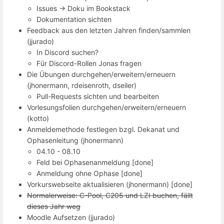
Issues -> Doku im Bookstack
Dokumentation sichten
Feedback aus den letzten Jahren finden/sammlen
(jjurado)
In Discord suchen?
Für Discord-Rollen Jonas fragen
Die Übungen durchgehen/erweitern/erneuern
(jhonermann, rdeisenroth, dseiler)
Pull-Requests sichten und bearbeiten
Vorlesungsfolien durchgehen/erweitern/erneuern
(kotto)
Anmeldemethode festlegen bzgl. Dekanat und
Ophasenleitung (jhonermann)
04.10 - 08.10
Feld bei Ophasenanmeldung [done]
Anmeldung ohne Ophase [done]
Vorkurswebseite aktualisieren (jhonermann) [done]
Normalerweise: C-Pool, C205 und LZI buchen, fällt
dieses Jahr weg
Moodle Aufsetzen (jjurado)