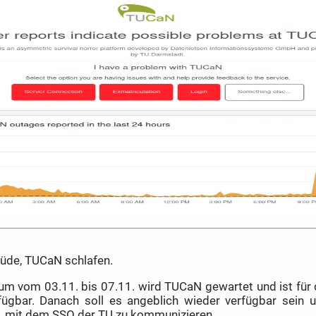
de, TUCaN schlafen.
um vom 03.11. bis 07.11. wird TUCaN gewartet und ist für 
fügbar. Danach soll es angeblich wieder verfügbar sein u
n, mit dem SSO der TU zu kommunizieren.