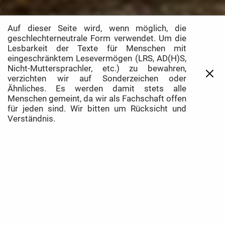
Auf dieser Seite wird, wenn möglich, die
geschlechterneutrale Form verwendet. Um die
Studiumsanfang
Lesbarkeit der Texte für Menschen mit
eingeschränktem Lesevermögen (LRS, AD(H)S,
Alle Informationen zum
Vorkurs
und der
Nicht-Muttersprachler, etc.) zu bewahren,
Orientierungswoche
direkt auf einen Blick.
verzichten wir auf Sonderzeichen oder
Ähnliches. Es werden damit stets alle
Menschen gemeint, da wir als Fachschaft offen
für jeden sind. Wir bitten um Rücksicht und
Verständnis.
Willkommen bei der Fachschaft
Informatik.
Hier findest du alle Informationen, Neuigkeiten und mehr
rund ums Studium und die Arbeit der Fachschaft sowie
Wichtiges aus dem
Fachbereich Informatik
.