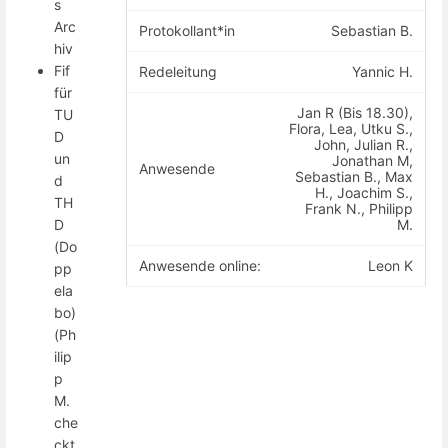
s
Arc
Protokollant*in
Sebastian B.
hiv
Fif
Redeleitung
Yannic H.
für
Jan R (Bis 18.30),
TU
Flora, Lea, Utku S.,
D
John, Julian R.,
un
Jonathan M,
Anwesende
Sebastian B., Max
d
H., Joachim S.,
TH
Frank N., Philipp
M.
D
(Do
Anwesende online:
Leon K
pp
ela
bo)
(Ph
ilip
p
M.
che
ckt